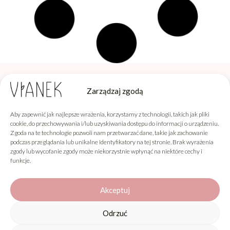
Zarządzaj zgodą
Aby zapewnić jak najlepsze wrażenia, korzystamy z technologii, takich jak pliki
Sylveco sp. z o.o.
Producent Kosmetyków Naturalnych
cookie, do przechowywania i/lub uzyskiwania dostępu do informacji o urządzeniu.
Łąka 260F, 36-004 Łąka
Zgoda na te technologie pozwoli nam przetwarzać dane, takie jak zachowanie
podczas przeglądania lub unikalne identyfikatory na tej stronie. Brak wyrażenia
zgody lub wycofanie zgody może niekorzystnie wpłynąć na niektóre cechy i
funkcje.
Vianek
Informacje
Akceptuj
Obsługa klienta
Odrzuć