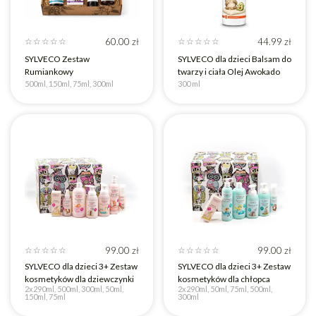
60.00
zł
44.99
zł
☆
☆
☆
☆
☆
☆
☆
☆
☆
☆
SYLVECO Zestaw
SYLVECO dla dzieci Balsam do
Rumiankowy
twarzy i ciała Olej Awokado
500ml, 150ml, 75ml, 300ml
300 ml
99.00
zł
99.00
zł
☆
☆
☆
☆
☆
☆
☆
☆
☆
☆
SYLVECO dla dzieci 3+ Zestaw
SYLVECO dla dzieci 3+ Zestaw
kosmetyków dla dziewczynki
kosmetyków dla chłopca
2x290ml, 500ml, 300ml, 50ml,
2x290ml, 50ml, 75ml, 500ml,
150ml, 75ml
300ml