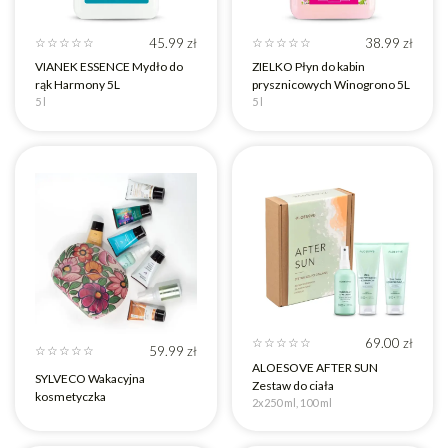
45.99
zł
38.99
zł
☆
☆
☆
☆
☆
☆
☆
☆
☆
☆
VIANEK ESSENCE Mydło do
ZIELKO Płyn do kabin
rąk Harmony 5L
prysznicowych Winogrono 5L
5 l
5 l
69.00
zł
☆
☆
☆
☆
☆
59.99
zł
☆
☆
☆
☆
☆
ALOESOVE AFTER SUN
SYLVECO Wakacyjna
Zestaw do ciała
kosmetyczka
2x250 ml, 100 ml