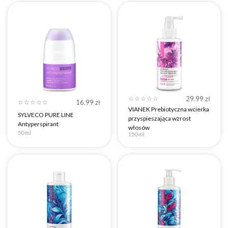
29.99
zł
☆
☆
☆
☆
☆
16.99
zł
☆
☆
☆
☆
☆
VIANEK Prebiotyczna wcierka
SYLVECO PURE LINE
przyspieszająca wzrost
Antyperspirant
włosów
50 ml
150 ml