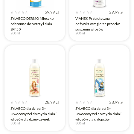
59.99
zł
29.99
zł
☆
☆
☆
☆
☆
☆
☆
☆
☆
☆
SYLVECO DERMO Mleczko
VIANEK Prebiotyczna
ochronne do twarzy i ciała
odżywka w mgiełce przeciw
SPF50
puszeniu włosów
200 ml
200 ml
28.99
zł
28.99
zł
☆
☆
☆
☆
☆
☆
☆
☆
☆
☆
SYLVECO dla dzieci 3+
SYLVECO dla dzieci 3+
Owocowy żel do mycia ciała i
Owocowy żel do mycia ciała i
włosów dla dziewczynek
włosów dla chłopców
300 ml
300 ml