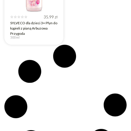
35.99
zł
☆
☆
☆
☆
☆
SYLVECO dla dzieci 3+ Płyn do
kąpieli z pianą Arbuzowa
Przygoda
500 ml