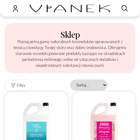
Sklep
Poznaj pełną gamę naturalnych kosmetyków opracowanych z
troską o kondycję Twojej skóry oraz dobro środowiska. Oferujemy
starannie wyselekcjonowane produkty bazujące na składnikach
pochodzenia roślinnego, wolne od sztucznych dodatków i
niepotrzebnych substancji chemicznych.
Filtry
Reset
Marka
Seria
Przeznaczenie
Produkt
Bezpieczny
filtrów
wegański
w ciąży
Nie
Nie
Po
Tak
konsultacji
Tak