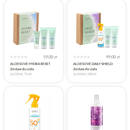
59.00
zł
99.00
zł
☆
☆
☆
☆
☆
☆
☆
☆
☆
☆
ALOESOVE HYDRA RESET
ALOESOVE DAILY SHIELD
Zestaw do ciała
Zestaw do ciała
2x250 ml, 75 ml
2x250 ml, 200 ml