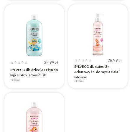
28.99
zł
☆
☆
☆
☆
☆
35.99
zł
☆
☆
☆
☆
☆
SYLVECO dla dzieci 3+
SYLVECO dla dzieci 3+ Płyn do
Arbuzowy żel do mycia ciała i
kąpieli Arbuzowy Plusk
włosów
500 ml
300 ml