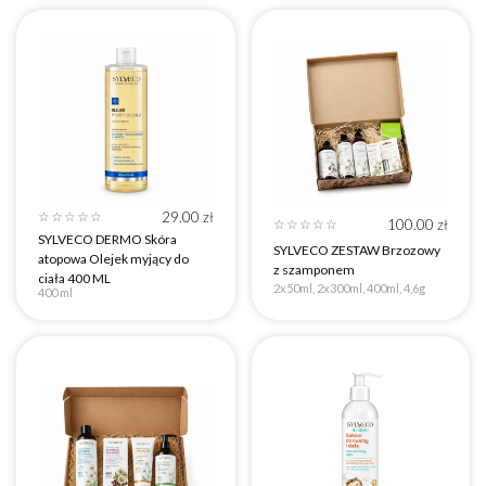
29.00
zł
☆
☆
☆
☆
☆
100.00
zł
☆
☆
☆
☆
☆
SYLVECO DERMO Skóra
SYLVECO ZESTAW Brzozowy
atopowa Olejek myjący do
z szamponem
ciała 400 ML
2x50ml, 2x300ml, 400ml, 4,6g
400 ml