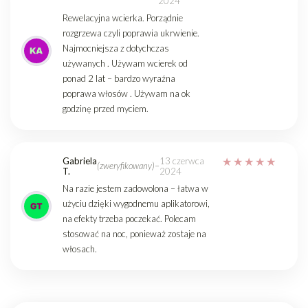
2024
Rewelacyjna wcierka. Porządnie
rozgrzewa czyli poprawia ukrwienie.
Najmocniejsza z dotychczas
używanych . Używam wcierek od
ponad 2 lat – bardzo wyraźna
poprawa włosów . Używam na ok
godzinę przed myciem.
Gabriela
13 czerwca
(zweryfikowany)
–
T.
2024
Na razie jestem zadowolona – łatwa w
użyciu dzięki wygodnemu aplikatorowi,
na efekty trzeba poczekać. Polecam
stosować na noc, ponieważ zostaje na
włosach.