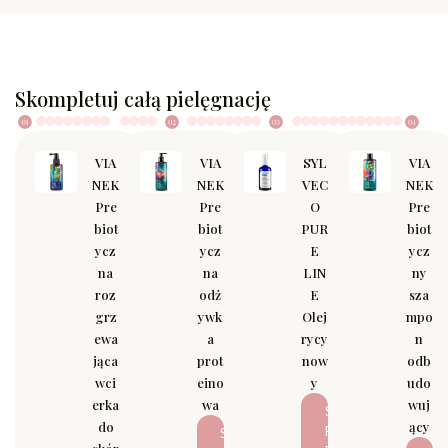
Skompletuj całą pielęgnację
VIA
VIA
SYL
VIA
NEK
NEK
VEC
NEK
Pre
Pre
O
Pre
biot
biot
PUR
biot
ycz
ycz
E
ycz
na
na
LIN
ny
roz
odż
E
sza
grz
ywk
Olej
mpo
ewa
a
rycy
n
jąca
prot
now
odb
wci
eino
y
udo
erka
wa
wuj
S
do
ący
P
S