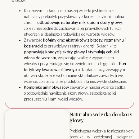
włosów.
Kluczowym składnikiem naszej wcierki jest
inulina
–
naturalny prebiotyk pozyskiwany z korzenia cykorii. Inulina
chroni i
odbudowuje naturalny mikrobiom skóry głowy
,
co jest niezbędne do zachowania jej prawidłowych funkcji i
stworzenia idealnego środowiska do wzrostu włosów.
Zawartość
kofeiny
oraz
ekstraktów z brzozy, rozmarynu i
kozieradki
to prawdziwy zastrzyk energii. Składniki te
poprawiają kondycję skóry głowy i stymulują cebulki
włosa do wzrostu
, wspierając walkę z wypadaniem
włosów i przyczyniając się do zwiększenia ich gęstości.
Eter
butylowy kwasu waniliowego
o działaniu rozgrzewającym
ułatwia skuteczne wchłanianie składników zawartych we
wcierce, co sprawia, że produkt działa niezwykle skutecznie.
Kompleks aminokwasów
zawarty w naszej wcierce zadba
o odpowiednie nawilżenie skóry głowy, zapobiegając jej
przesuszeniu i łamliwości włosów.
Naturalna wcierka do skóry
głowy
Prebiotyczna wcierka to niezastąpiony
produkt w codziennej pielęgnacji