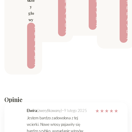
skór
R
P
S
y
A
R
P
W
gło
A
R
D
W
wy
A
Ź
D
W
S
Ź
D
P
Ź
R
A
W
D
Ź
Opinie
Elwira
(zweryfikowany)
–
9 lutego 2025
Jestem bardzo zadowolona z tej
wcierki. Nowe włosy pojawiły się
bardzo szybko, wypadanie włosów