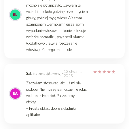
mocno się ograniczyło. Używam tej
wcierki na około godzinę przed myciem
głowy, później myję włosy Waszym
szamponem Dermo zmniejszającym
wypadanie włosów, na koniec stosuje
wcierkę normalizującą z serii Vianek
(dodatkowo ułatwia rozczesanie
włosów). Z całego serca polecam.
12 stycznia
Sabina
(zweryfikowany)
–
2025
Zaczęłam stosować, ale już mi się
podoba. Nie muszę samodzielnie robić
wcierek z tych ziół. Poczekamy na
efekty.
+ Prosty skład, dobre składniki,
aplikator