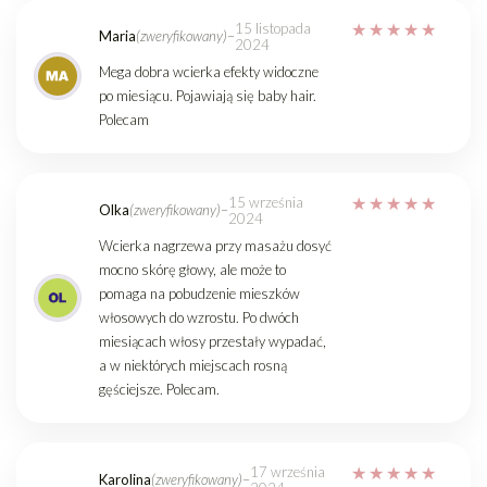
15 listopada
Maria
(zweryfikowany)
–
2024
Mega dobra wcierka efekty widoczne
po miesiącu. Pojawiają się baby hair.
Polecam
15 września
Olka
(zweryfikowany)
–
2024
Wcierka nagrzewa przy masażu dosyć
mocno skórę głowy, ale może to
pomaga na pobudzenie mieszków
włosowych do wzrostu. Po dwóch
miesiącach włosy przestały wypadać,
a w niektórych miejscach rosną
gęściejsze. Polecam.
17 września
Karolina
(zweryfikowany)
–