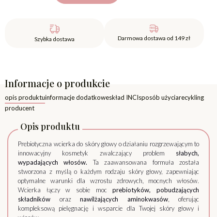
Darmowa dostawa od 149 zł
Szybka dostawa
Informacje o produkcie
opis produktu
informacje dodatkowe
skład INCI
sposób użycia
recykling
producent
Opis produktu
Prebiotyczna wcierka do skóry głowy o działaniu rozgrzewającym to
innowacyjny kosmetyk zwalczający problem
słabych,
wypadających włosów.
Ta zaawansowana formuła została
stworzona z myślą o każdym rodzaju skóry głowy, zapewniając
optymalne warunki dla wzrostu zdrowych, mocnych włosów.
Wcierka łączy w sobie moc
prebiotyków, pobudzających
składników
oraz
nawilżających aminokwasów
, oferując
kompleksową pielęgnację i wsparcie dla Twojej skóry głowy i