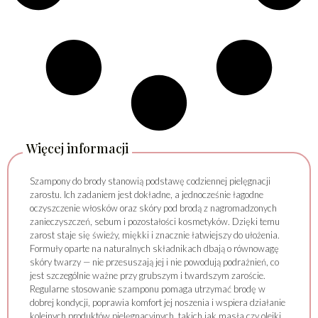
Więcej informacji
Szampony do brody stanowią podstawę codziennej pielęgnacji
zarostu. Ich zadaniem jest dokładne, a jednocześnie łagodne
oczyszczenie włosków oraz skóry pod brodą z nagromadzonych
zanieczyszczeń, sebum i pozostałości kosmetyków. Dzięki temu
zarost staje się świeży, miękki i znacznie łatwiejszy do ułożenia.
Formuły oparte na naturalnych składnikach dbają o równowagę
skóry twarzy — nie przesuszają jej i nie powodują podrażnień, co
jest szczególnie ważne przy grubszym i twardszym zaroście.
Regularne stosowanie szamponu pomaga utrzymać brodę w
dobrej kondycji, poprawia komfort jej noszenia i wspiera działanie
kolejnych produktów pielęgnacyjnych, takich jak masła czy olejki.