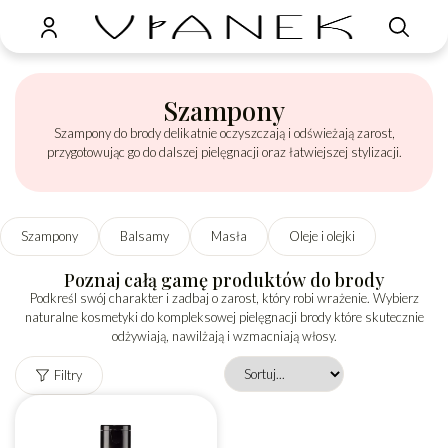
Szampony
Szampony do brody delikatnie oczyszczają i odświeżają zarost,
przygotowując go do dalszej pielęgnacji oraz łatwiejszej stylizacji.
Szampony
Balsamy
Masła
Oleje i olejki
Poznaj całą gamę produktów do brody
Podkreśl swój charakter i zadbaj o zarost, który robi wrażenie. Wybierz
naturalne kosmetyki do kompleksowej pielęgnacji brody które skutecznie
odżywiają, nawilżają i wzmacniają włosy.
Filtry
Reset filtrów
Marka
Seria
Produkt
Bezpieczny w
wegański
ciąży
Nie
Nie