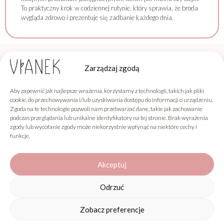
To praktyczny krok w codziennej rutynie, który sprawia, że broda
wygląda zdrowo i prezentuje się zadbanie każdego dnia.
Zarządzaj zgodą
Aby zapewnić jak najlepsze wrażenia, korzystamy z technologii, takich jak pliki
Sylveco sp. z o.o.
cookie, do przechowywania i/lub uzyskiwania dostępu do informacji o urządzeniu.
Producent Kosmetyków Naturalnych
Zgoda na te technologie pozwoli nam przetwarzać dane, takie jak zachowanie
Łąka 260F, 36-004 Łąka
podczas przeglądania lub unikalne identyfikatory na tej stronie. Brak wyrażenia
zgody lub wycofanie zgody może niekorzystnie wpłynąć na niektóre cechy i
funkcje.
Vianek
Informacje
Akceptuj
Obsługa klienta
Odrzuć
Zobacz preferencje
0