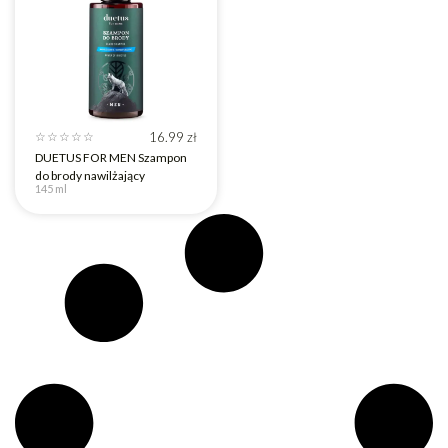
Po
Tak
konsultacji
Tak
16.99
zł
☆
☆
☆
☆
☆
DUETUS FOR MEN Szampon
do brody nawilżający
145 ml