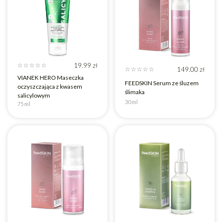
19.99
zł
☆
☆
☆
☆
☆
149.00
zł
☆
☆
☆
☆
☆
VIANEK HERO Maseczka
FEEDSKIN Serum ze śluzem
oczyszczająca z kwasem
ślimaka
salicylowym
30 ml
75 ml