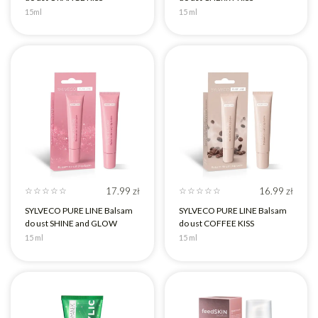
15ml
15 ml
17.99
zł
16.99
zł
☆
☆
☆
☆
☆
☆
☆
☆
☆
☆
SYLVECO PURE LINE Balsam
SYLVECO PURE LINE Balsam
do ust SHINE and GLOW
do ust COFFEE KISS
15 ml
15 ml