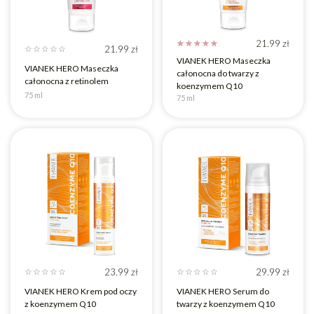
21.99
zł
☆
☆
☆
☆
☆
21.99
zł
☆
☆
☆
☆
☆
VIANEK HERO Maseczka
VIANEK HERO Maseczka
całonocna do twarzy z
całonocna z retinolem
koenzymem Q10
75 ml
75 ml
23.99
zł
29.99
zł
☆
☆
☆
☆
☆
☆
☆
☆
☆
☆
VIANEK HERO Krem pod oczy
VIANEK HERO Serum do
z koenzymem Q10
twarzy z koenzymem Q10