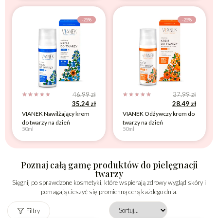
-25%
-25%
46.99
zł
37.99
zł
☆
☆
☆
☆
☆
☆
☆
☆
☆
☆
35.24
zł
28.49
zł
VIANEK Nawilżający krem
VIANEK Odżywczy krem do
do twarzy na dzień
twarzy na dzień
50ml
50ml
Poznaj całą gamę produktów do pielęgnacji
twarzy
Sięgnij po sprawdzone kosmetyki, które wspierają zdrowy wygląd skóry i
pomagają cieszyć się promienną cerą każdego dnia.
Filtry