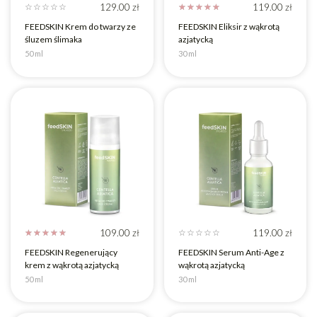
129.00
zł
119.00
zł
☆
☆
☆
☆
☆
☆
☆
☆
☆
☆
FEEDSKIN Krem do twarzy ze
FEEDSKIN Eliksir z wąkrotą
śluzem ślimaka
azjatycką
50 ml
30 ml
109.00
zł
119.00
zł
☆
☆
☆
☆
☆
☆
☆
☆
☆
☆
FEEDSKIN Regenerujący
FEEDSKIN Serum Anti-Age z
krem z wąkrotą azjatycką
wąkrotą azjatycką
50 ml
30 ml