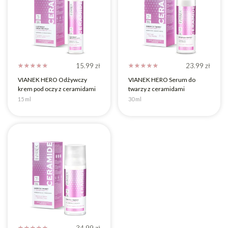
15.99
zł
23.99
zł
☆
☆
☆
☆
☆
☆
☆
☆
☆
☆
VIANEK HERO Odżywczy
VIANEK HERO Serum do
krem pod oczy z ceramidami
twarzy z ceramidami
15 ml
30 ml
34.99
zł
☆
☆
☆
☆
☆