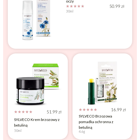
oczy
50.99
zł
☆
☆
☆
☆
☆
30ml
16.99
zł
☆
☆
☆
☆
☆
51.99
zł
☆
☆
☆
☆
☆
SYLVECO Brzozowa
SYLVECO Krem brzozowy z
pomadka ochronna z
betuliną
betuliną
50ml
4.6g