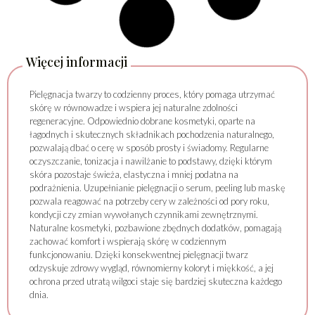
Więcej informacji
Pielęgnacja twarzy to codzienny proces, który pomaga utrzymać
skórę w równowadze i wspiera jej naturalne zdolności
regeneracyjne. Odpowiednio dobrane kosmetyki, oparte na
łagodnych i skutecznych składnikach pochodzenia naturalnego,
pozwalają dbać o cerę w sposób prosty i świadomy. Regularne
oczyszczanie, tonizacja i nawilżanie to podstawy, dzięki którym
skóra pozostaje świeża, elastyczna i mniej podatna na
podrażnienia. Uzupełnianie pielęgnacji o serum, peeling lub maskę
pozwala reagować na potrzeby cery w zależności od pory roku,
kondycji czy zmian wywołanych czynnikami zewnętrznymi.
Naturalne kosmetyki, pozbawione zbędnych dodatków, pomagają
zachować komfort i wspierają skórę w codziennym
funkcjonowaniu. Dzięki konsekwentnej pielęgnacji twarz
odzyskuje zdrowy wygląd, równomierny koloryt i miękkość, a jej
ochrona przed utratą wilgoci staje się bardziej skuteczna każdego
dnia.