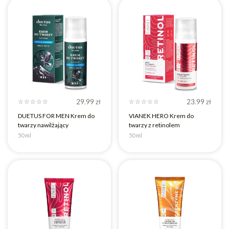
29.99
zł
23.99
zł
☆
☆
☆
☆
☆
☆
☆
☆
☆
☆
DUETUS FOR MEN Krem do
VIANEK HERO Krem do
twarzy nawilżający
twarzy z retinolem
50 ml
50 ml