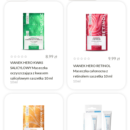
Reset
Marka
Seria
Kategoria
Produkt
Bezpieczny
filtrów
wegański
w ciąży
Nie
Nie
Po
Tak
konsultacji
Tak
8.99
zł
☆
☆
☆
☆
☆
9.99
zł
☆
☆
☆
☆
☆
VIANEK HERO KWAS
VIANEK HERO RETINOL
SALICYLOWY Maseczka
Maseczka całonocna z
oczyszczająca z kwasem
retinolem saszetka 10 ml
salicylowym saszetka 10 ml
10 ml
10 ml