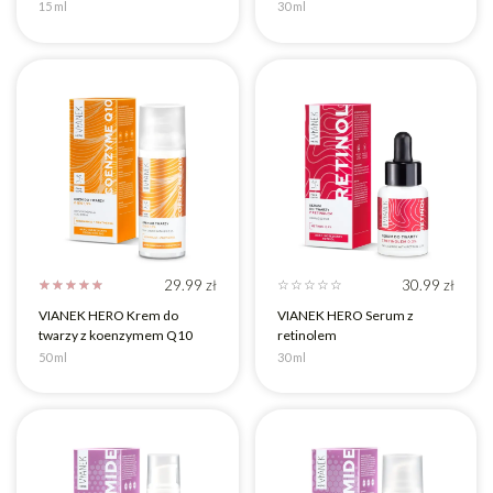
15 ml
30 ml
29.99
zł
30.99
zł
☆
☆
☆
☆
☆
☆
☆
☆
☆
☆
VIANEK HERO Krem do
VIANEK HERO Serum z
twarzy z koenzymem Q10
retinolem
50 ml
30 ml