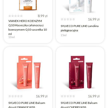
8.99
zł
☆
☆
☆
☆
☆
16.99
zł
☆
☆
☆
☆
☆
VIANEK HERO KOENZYM
Q10 Maseczka całonocna z
SYLVECO PURE LINE Lanolina
koenzymem Q10 saszetka 10
pielęgnacyjna
ml
15ml
10 ml
16.99
zł
16.99
zł
☆
☆
☆
☆
☆
☆
☆
☆
☆
☆
SYLVECO PURE LINE Balsam
SYLVECO PURE LINE Balsam
do ust ORANGE KISS
do ust CHERRY KISS