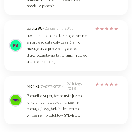
smakuja pysznie!
patka 88
–
23 sierpnia 2018
uwielbiam ta pomadke moglabym nie
smarowac usta caly czas :)fajnie
masuje usta przez piling ale tez na
dlugo pozastawia takie fajne mietowe
uczucie i zapach:)
26 lutego
Monika
(zweryfikowany)
–
2018
Pomadka super, ładne usta już po
kilku dniach stosowania, peeling
pomaga je wygładzić. Jestem pod
wrażeniem produktów SYLVECO