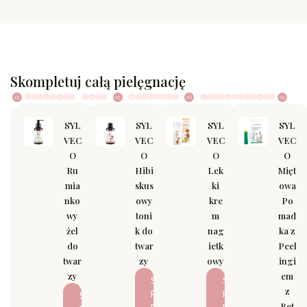
Skompletuj całą pielęgnację
SYL
SYL
SYL
SYL
VEC
VEC
VEC
VEC
O
O
O
O
Ru
Hibi
Lek
Mięt
mia
skus
ki
owa
nko
owy
kre
Po
wy
toni
m
mad
żel
k do
nag
ka z
do
twar
ietk
Peel
twar
zy
owy
ingi
zy
em
S
S
z
P
P
S
Bet