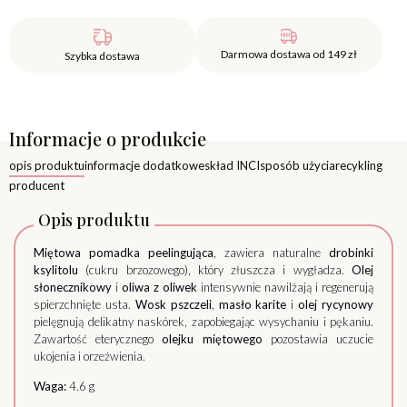
Darmowa dostawa od 149 zł
Szybka dostawa
Informacje o produkcie
opis produktu
informacje dodatkowe
skład INCI
sposób użycia
recykling
producent
Opis produktu
Miętowa pomadka peelingująca
, zawiera naturalne
drobinki
ksylitolu
(cukru brzozowego), który złuszcza i wygładza.
Olej
słonecznikowy
i
oliwa z oliwek
intensywnie nawilżają i regenerują
spierzchnięte usta.
Wosk pszczeli
,
masło karite
i
olej rycynowy
pielęgnują delikatny naskórek, zapobiegając wysychaniu i pękaniu.
Zawartość eterycznego
olejku miętowego
pozostawia uczucie
ukojenia i orzeźwienia.
Waga:
4.6 g