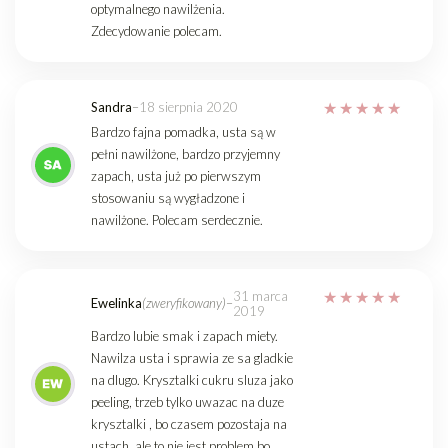
optymalnego nawilżenia.
Zdecydowanie polecam.
Sandra
–
18 sierpnia 2020
Bardzo fajna pomadka, usta są w
pełni nawilżone, bardzo przyjemny
zapach, usta już po pierwszym
stosowaniu są wygładzone i
nawilżone. Polecam serdecznie.
31 marca
Ewelinka
(zweryfikowany)
–
2019
Bardzo lubie smak i zapach miety.
Nawilza usta i sprawia ze sa gladkie
na dlugo. Krysztalki cukru sluza jako
peeling, trzeb tylko uwazac na duze
krysztalki , bo czasem pozostaja na
ustach, ale to nie jest problem bo