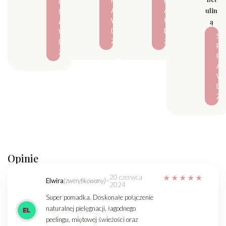
R
R
P
ulin
A
A
R
W
W
ą
A
D
D
W
S
Ź
Ź
D
P
Ź
R
A
W
D
Ź
Opinie
20 czerwca
Elwira
(zweryfikowany)
–
2024
Super pomadka. Doskonałe połączenie
naturalnej pielęgnacji, łagodnego
peelingu, miętowej świeżości oraz