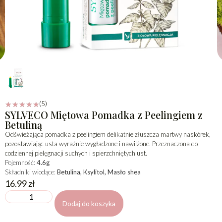
(5)
☆
☆
☆
☆
☆
SYLVECO Miętowa Pomadka z Peelingiem z
Betuliną
Odświeżająca pomadka z peelingiem delikatnie złuszcza martwy naskórek,
pozostawiając usta wyraźnie wygładzone i nawilżone. Przeznaczona do
codziennej pielęgnacji suchych i spierzchniętych ust.
Pojemność:
4.6g
Składniki wiodące:
Betulina, Ksylitol, Masło shea
16.99
zł
Dodaj do koszyka