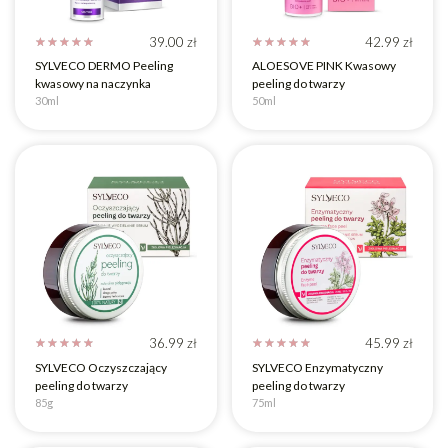
39.00
zł
42.99
zł
☆
☆
☆
☆
☆
☆
☆
☆
☆
☆
SYLVECO DERMO Peeling
ALOESOVE PINK Kwasowy
kwasowy na naczynka
peeling do twarzy
30ml
50ml
36.99
zł
45.99
zł
☆
☆
☆
☆
☆
☆
☆
☆
☆
☆
SYLVECO Oczyszczający
SYLVECO Enzymatyczny
peeling do twarzy
peeling do twarzy
85g
75ml