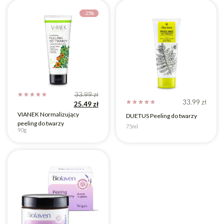
-25%
33.99
zł
☆
☆
☆
☆
☆
33.99
zł
☆
☆
☆
☆
☆
25.49
zł
VIANEK Normalizujący
DUETUS Peeling do twarzy
peeling do twarzy
75ml
90g