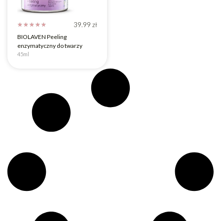
39.99
zł
☆
☆
☆
☆
☆
BIOLAVEN Peeling
enzymatyczny do twarzy
45ml