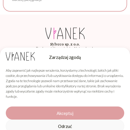
Sylveco sp. z o.o.
Producent Kosmetyków Naturalnych
Łąka 260F, 36-004 Łąka
Zarządzaj zgodą
Aby zapewnić jak najlepsze wrażenia, korzystamy z technologii, takich jak pliki
Vianek
cookie, do przechowywania i/lub uzyskiwania dostępu do informacji o urządzeniu.
Zgoda na te technologie pozwoli nam przetwarzać dane, takie jak zachowanie
Informacje
podczas przeglądania lub unikalne identyfikatory na tej stronie. Brak wyrażenia
zgody lub wycofanie zgody może niekorzystnie wpłynąć na niektóre cechy i
Obsługa klienta
funkcje.
Akceptuj
Odrzuć