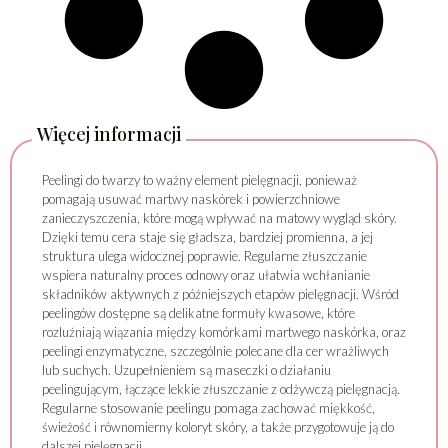
Więcej informacji
Peelingi do twarzy to ważny element pielęgnacji, ponieważ
pomagają usuwać martwy naskórek i powierzchniowe
zanieczyszczenia, które mogą wpływać na matowy wygląd skóry.
Dzięki temu cera staje się gładsza, bardziej promienna, a jej
struktura ulega widocznej poprawie. Regularne złuszczanie
wspiera naturalny proces odnowy oraz ułatwia wchłanianie
składników aktywnych z późniejszych etapów pielęgnacji. Wśród
peelingów dostępne są delikatne formuły kwasowe, które
rozluźniają wiązania między komórkami martwego naskórka, oraz
peelingi enzymatyczne, szczególnie polecane dla cer wrażliwych
lub suchych. Uzupełnieniem są maseczki o działaniu
peelingującym, łączące lekkie złuszczanie z odżywczą pielęgnacją.
Regularne stosowanie peelingu pomaga zachować miękkość,
świeżość i równomierny koloryt skóry, a także przygotowuje ją do
dalszej pielęgnacji.