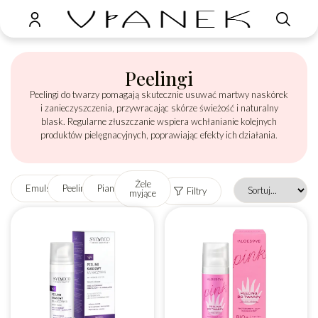
Peelingi
Peelingi do twarzy pomagają skutecznie usuwać martwy naskórek
i zanieczyszczenia, przywracając skórze świeżość i naturalny
blask. Regularne złuszczanie wspiera wchłanianie kolejnych
produktów pielęgnacyjnych, poprawiając efekty ich działania.
Żele
Emulsje
Peelingi
Pianki
Filtry
myjące
Reset filtrów
Marka
Seria
Produkt
Bezpieczny w
wegański
ciąży
Nie
Nie
Po
Tak
konsultacji
Tak