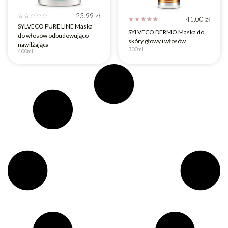
23.99
zł
☆
☆
☆
☆
☆
41.00
zł
☆
☆
☆
☆
☆
SYLVECO PURE LINE Maska
SYLVECO DERMO Maska do
do włosów odbudowująco-
skóry głowy i włosów
nawilżająca
300ml
400ml