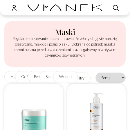
Maski
Regularne stosowanie masek sprawia, że włosy stają się bardziej
elastyczne, miękkie i pełne blasku. Dobrana do potrzeb maska
chroni pasma przed uszkodzeniami oraz negatywnym wpływem
czynników zewnętrznych.
Maski
Odżywki
Peelingi
Szampony
Wcierki
Filtry
Reset
Marka
Seria
Kategoria
Produkt
Bezpieczny
filtrów
wegański
w ciąży
↺
Nie
Nie
Po
Tak
konsultacji
Tak