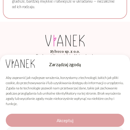
gładsze, bardziej miękkie i łatwiejsze w układaniu — niezależnie
od ich rodzaju.
Sylveco sp. z o.o.
Producent Kosmetyków Naturalnych
Łąka 260F, 36-004 Łąka
Zarządzaj zgodą
Aby zapewnić jak najlepsze wrażenia, korzystamy z technologii, takich jak pliki
Vianek
cookie, do przechowywania i/lub uzyskiwania dostępu do informacji o urządzeniu.
Zgoda na te technologie pozwoli nam przetwarzać dane, takie jak zachowanie
Informacje
podczas przeglądania lub unikalne identyfikatory na tej stronie. Brak wyrażenia
zgody lub wycofanie zgody może niekorzystnie wpłynąć na niektóre cechy i
Obsługa klienta
funkcje.
Akceptuj