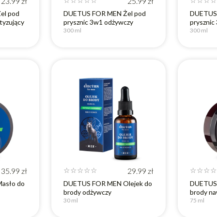
23.99
zł
☆
☆
☆
☆
☆
25.99
zł
☆
☆
☆
☆
el pod
DUETUS FOR MEN Żel pod
DUETUS 
tyzujący
prysznic 3w1 odżywczy
prysznic
300 ml
300 ml
35.99
zł
☆
☆
☆
☆
☆
29.99
zł
☆
☆
☆
☆
asło do
DUETUS FOR MEN Olejek do
DUETUS 
brody odżywczy
brody na
30 ml
75 ml