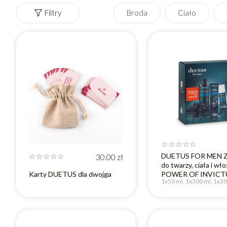
Filtry
Broda
Ciało
Seria
Kategoria
Produkt wegański
B
Nie
Tak
☆
☆
☆
☆
☆
DUETUS FOR MEN 
☆
☆
☆
☆
☆
30.00
zł
do twarzy, ciała i wł
Karty DUETUS dla dwojga
POWER OF INVICT
1x50 ml, 1x300 ml, 1x3