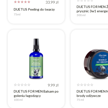
☆
☆
☆
☆
☆
☆
☆
☆
☆
☆
33.99
zł
DUETUS FOR MEN Ż
DUETUS Peeling do twarzy
prysznic 3w1 energe
75ml
300 ml
☆
☆
☆
☆
☆
9.99
zł
☆
☆
☆
☆
☆
DUETUS FOR MEN Balsam po
DUETUS FOR MEN M
goleniu łagodzący
brody odżywcze
100 ml
75 ml