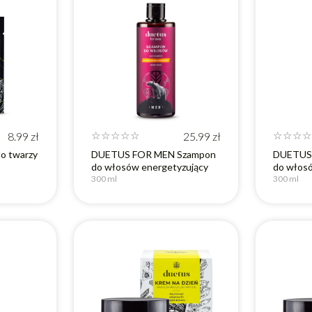
8.99
zł
☆
☆
☆
☆
☆
25.99
zł
☆
☆
☆
☆
o twarzy
DUETUS FOR MEN Szampon
DUETUS
do włosów energetyzujący
do włos
300 ml
300 ml