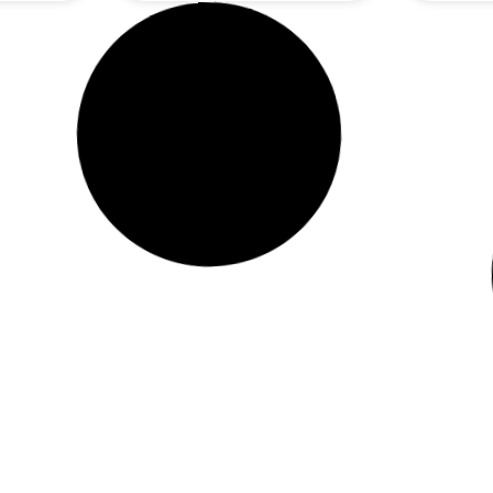
16.99
zł
Szampon