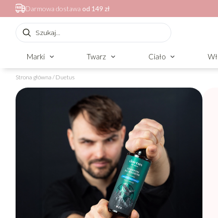
Darmowa dostawa
od 149 zł
Marki
Twarz
Ciało
Wł
Strona główna
/ Duetus