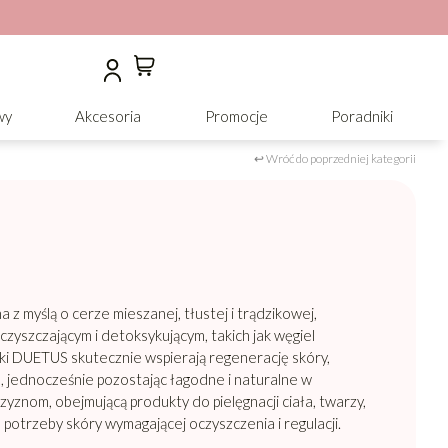
wy
Akcesoria
Promocje
Poradniki
↩ Wróć do poprzedniej kategorii
myślą o cerze mieszanej, tłustej i trądzikowej,
czyszczającym i detoksykującym, takich jak węgiel
i DUETUS skutecznie wspierają regenerację skóry,
 jednocześnie pozostając łagodne i naturalne w
yznom, obejmującą produkty do pielęgnacji ciała, twarzy,
otrzeby skóry wymagającej oczyszczenia i regulacji.