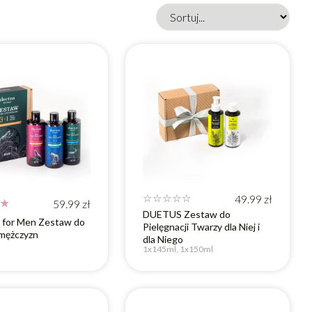
☆
☆
☆
☆
☆
49.99
zł
☆
59.99
zł
DUETUS Zestaw do
for Men Zestaw do
Pielęgnacji Twarzy dla Niej i
 mężczyzn
dla Niego
1x145ml, 1x150ml