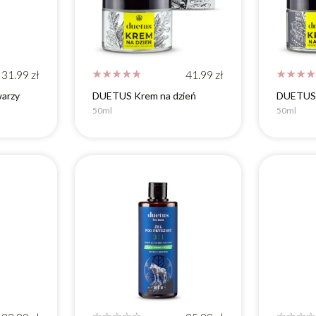
31.99
zł
☆
☆
☆
☆
☆
41.99
zł
☆
☆
☆
☆
arzy
DUETUS Krem na dzień
DUETUS 
50ml
50ml