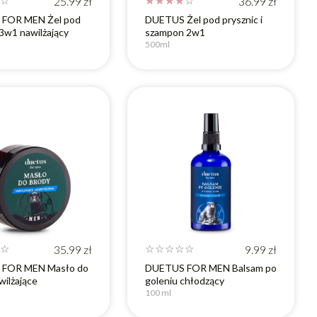
☆
25.99
zł
☆
☆
☆
☆
☆
36.99
zł
FOR MEN Żel pod
DUETUS Żel pod prysznic i
 3w1 nawilżający
szampon 2w1
500ml
☆
35.99
zł
☆
☆
☆
☆
☆
9.99
zł
FOR MEN Masło do
DUETUS FOR MEN Balsam po
wilżające
goleniu chłodzący
100 ml