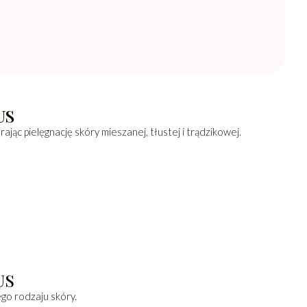
US
jąc pielęgnację skóry mieszanej, tłustej i trądzikowej.
US
go rodzaju skóry.