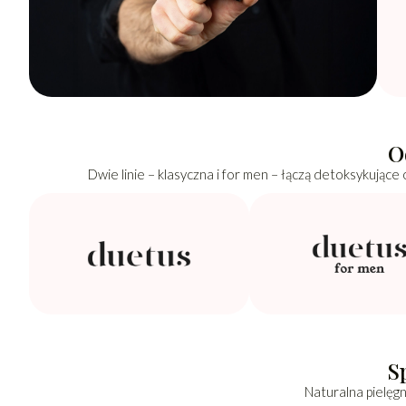
O
Dwie linie – klasyczna i for men – łączą detoksykujące
S
Naturalna pielęgn