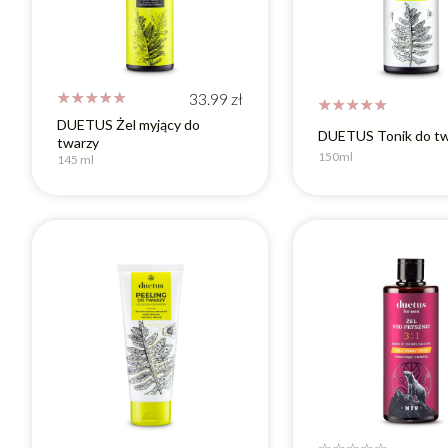
☆
☆
☆
☆
☆
33.99
zł
☆
☆
☆
☆
☆
DUETUS Żel myjący do
DUETUS Tonik do tw
twarzy
150ml
145 ml