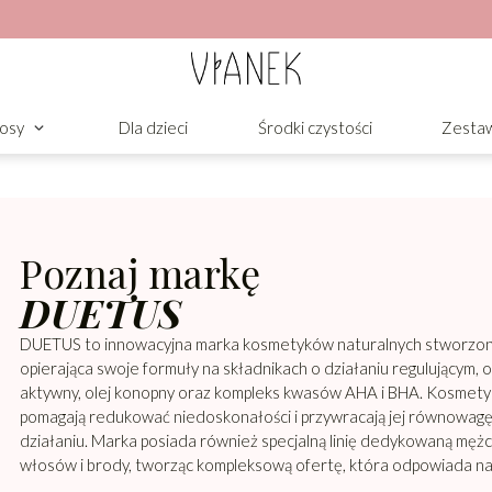
osy
Dla dzieci
Środki czystości
Zesta
Poznaj markę
DUETUS
DUETUS to innowacyjna marka kosmetyków naturalnych stworzona z 
opierająca swoje formuły na składnikach o działaniu regulującym, o
aktywny, olej konopny oraz kompleks kwasów AHA i BHA. Kosmetyk
pomagają redukować niedoskonałości i przywracają jej równowagę,
działaniu. Marka posiada również specjalną linię dedykowaną mężcz
włosów i brody, tworząc kompleksową ofertę, która odpowiada na p