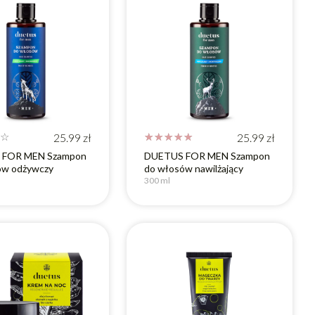
☆
25.99
zł
☆
☆
☆
☆
☆
25.99
zł
 FOR MEN Szampon
DUETUS FOR MEN Szampon
ów odżywczy
do włosów nawilżający
300 ml