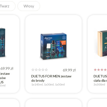
Twarz
Włosy
ezpieczny w ciąży
Wyczyść wyszukiwania
Nie
Po konsultacji
Tak
69.99
zł
☆
☆
☆
☆
☆
69.99
zł
☆
☆
☆
☆
Zestaw
DUETUS FOR MEN zestaw
DUETUS 
osów
do brody
ciała dla
US
1x145ml, 1x30ml, 1x50ml
3x300ml
00 ml