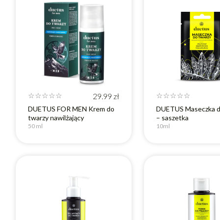
☆
☆
☆
☆
☆
29.99
zł
☆
☆
☆
☆
☆
DUETUS FOR MEN Krem do
DUETUS Maseczka d
twarzy nawilżający
– saszetka
50 ml
10ml