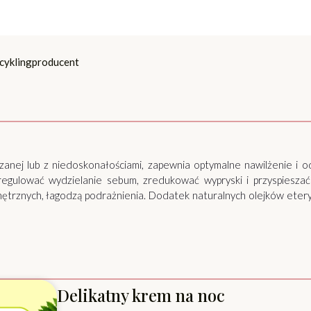
cykling
producent
szanej lub z niedoskonałościami, zapewnia optymalne nawilżenie i 
 regulować wydzielanie sebum, zredukować wypryski i przyspieszać
ętrznych, łagodzą podrażnienia. Dodatek naturalnych olejków eteryc
Delikatny krem na noc