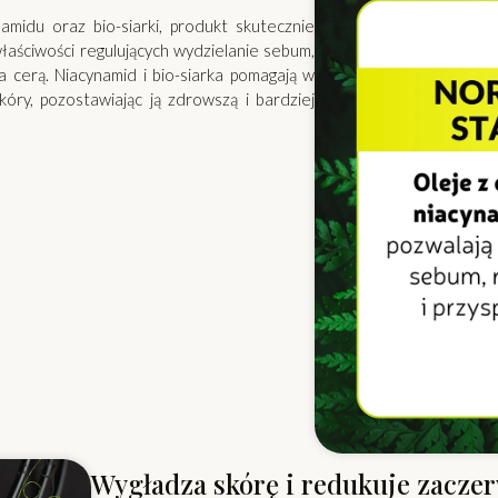
namidu oraz bio-siarki, produkt skutecznie
łaściwości regulujących wydzielanie sebum,
a cerą. Niacynamid i bio-siarka pomagają w
óry, pozostawiając ją zdrowszą i bardziej
Wygładza skórę i redukuje zacze