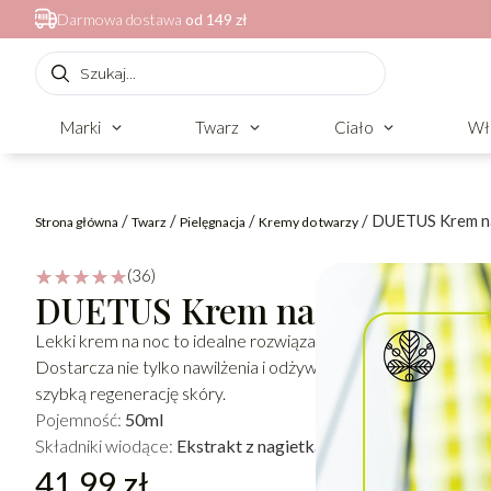
Darmowa dostawa
od 149 zł
Marki
Twarz
Ciało
Wł
/
/
/
/ DUETUS Krem n
Strona główna
Twarz
Pielęgnacja
Kremy do twarzy
(36)
☆
☆
☆
☆
☆
DUETUS Krem na noc
Lekki krem na noc to idealne rozwiązanie dla cery mieszanej, t
Dostarcza nie tylko nawilżenia i odżywienia, ale również reg
szybką regenerację skóry.
Pojemność:
50ml
Składniki wiodące:
Ekstrakt z nagietka, Olej z konopi, Siarka
41.99
zł