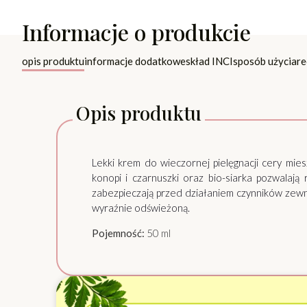
Informacje o produkcie
opis produktu
informacje dodatkowe
skład INCI
sposób użycia
re
Opis produktu
Lekki krem do wieczornej pielęgnacji cery mie
konopi i czarnuszki oraz bio-siarka pozwalają
zabezpieczają przed działaniem czynników zewn
wyraźnie odświeżoną.
Pojemność:
50 ml