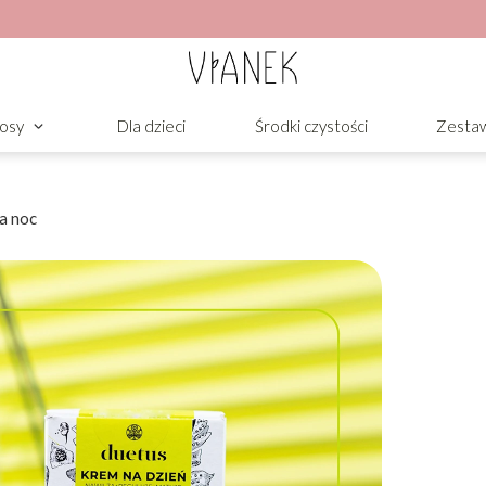
osy
Dla dzieci
Środki czystości
Zesta
a noc
łustej, z niedoskonałościami.
uluje wydzielanie sebum, wspomagając