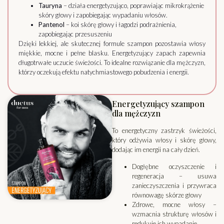
Tauryna
– działa energetyzująco, poprawiając mikrokrążenie
skóry głowy i zapobiegając wypadaniu włosów.
Pantenol
– koi skórę głowy i łagodzi podrażnienia,
zapobiegając przesuszeniu
Dzięki lekkiej, ale skutecznej formule szampon pozostawia włosy
miękkie, mocne i pełne blasku. Energetyzujący zapach zapewnia
długotrwałe uczucie świeżości. To idealne rozwiązanie dla mężczyzn,
którzy oczekują efektu natychmiastowego pobudzenia i energii.
Energetyzujący szampon
dla mężczyzn
To energetyczny zastrzyk świeżości,
który odżywia włosy i skórę głowy,
dodając im energii na cały dzień.
Dogłębne oczyszczenie i
regeneracja – usuwa
zanieczyszczenia i przywraca
równowagę skórze głowy
Zdrowe, mocne włosy –
wzmacnia strukturę włosów i
redukuje ich wypadanie