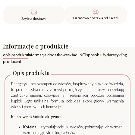
Darmowa dostawa od 149 zł
Szybka dostawa
Informacje o produkcie
opis produktu
informacje dodatkowe
skład INCI
sposób użycia
recykling
producent
Opis produktu
Energetyzujący szampon do włosów, inspirowany siłą niedźwiedzia,
to produkt stworzony z myślą o mężczyznach, którzy potrzebują
zastrzyku energii, odświeżenia i regeneracji podczas codziennej
kąpieli. Jego unikalna formuła pobudza skórę głowy, wzmacnia
włosy i poprawia ich kondycję.
Kluczowe składniki aktywne:
Kofeina
– stymuluje cebulki włosów, pobudzając ich wzrost i
wzmacniając strukturę włosów.