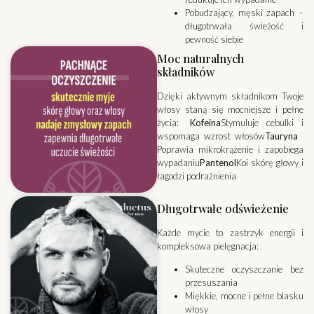
Pobudzający, męski zapach –
długotrwała świeżość i
pewność siebie
Moc naturalnych
składników
Dzięki aktywnym składnikom Twoje
włosy staną się mocniejsze i pełne
życia:
Kofeina
Stymuluje cebulki i
wspomaga wzrost włosów
Tauryna
Poprawia mikrokrążenie i zapobiega
wypadaniu
Pantenol
Koi skórę głowy i
łagodzi podrażnienia
Długotrwałe odświeżenie
Każde mycie to zastrzyk energii i
kompleksowa pielęgnacja:
Skuteczne oczyszczanie bez
przesuszania
Miękkie, mocne i pełne blasku
włosy