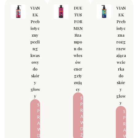
VIAN
DUE
VIAN
EK
TUS
EK
Preb
FOR
Preb
iotyc
MEN
iotyc
zny
Sza
zna
peeli
mpo
rozg
ng
n do
rzew
kwas
włos
ająca
owy
ów
wcie
do
ener
rka
skór
gety
do
y
zują
skór
głow
cy
y
y
głow
S
y
P
S
R
P
S
A
R
P
W
A
R
D
W
A
Ź
D
W