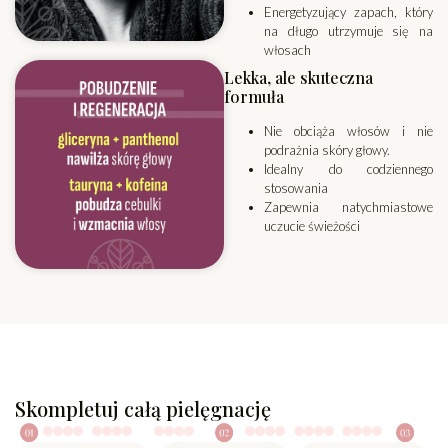
Energetyzujący zapach, który
na długo utrzymuje się na
włosach
Lekka, ale skuteczna
formuła
Nie obciąża włosów i nie
podrażnia skóry głowy.
Idealny do codziennego
stosowania
Zapewnia natychmiastowe
uczucie świeżości
Skompletuj całą pielęgnację