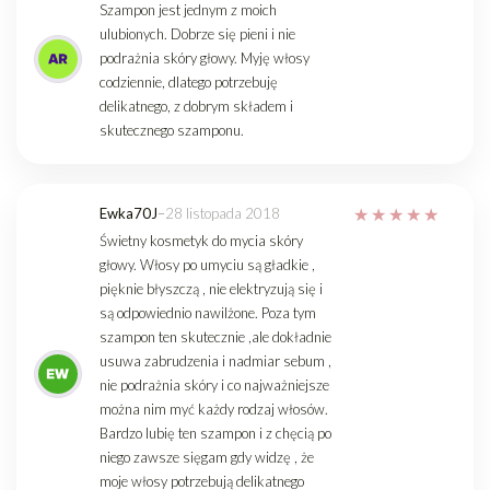
Szampon jest jednym z moich
ulubionych. Dobrze się pieni i nie
podrażnia skóry głowy. Myję włosy
codziennie, dlatego potrzebuję
delikatnego, z dobrym składem i
skutecznego szamponu.
Ewka70J
–
28 listopada 2018
Świetny kosmetyk do mycia skóry
głowy. Włosy po umyciu są gładkie ,
pięknie błyszczą , nie elektryzują się i
są odpowiednio nawilżone. Poza tym
szampon ten skutecznie ,ale dokładnie
usuwa zabrudzenia i nadmiar sebum ,
nie podrażnia skóry i co najważniejsze
można nim myć każdy rodzaj włosów.
Bardzo lubię ten szampon i z chęcią po
niego zawsze sięgam gdy widzę , że
moje włosy potrzebują delikatnego