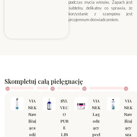
podczas mycia włosów. Zapach jest
subtelny, delikatny co sprawia, że
korzystanie z szamponu jest
przyjemnym doświadczeniem.
Skompletuj całą pielęgnację
VIA
SYL
VIA
VIA
NEK
VEC
NEK
NEK
Naw
O
Łag
Naw
ilżaj
PUR
odz
ilżaj
ąca
E
ący
ący
odż
LIN
peel
sza