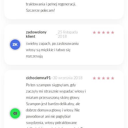
traktowania i pełnej regeneracji.
Szczerze polecam!
zadowolony
25 listopada
–
klient
2018
świetny zapach, po zastosowaniu
włosy są miękkie i łatwo się
rozczesują
cichociemna91
–
30 września 2018
Po ten szampon sięgnęłam, gdy
zaczęły mi strasznie wypadać włosy i
miałam przesuszoną skórę głowy.
Szampon jest bardzo delikatny, ale
dobrze domywa głowę i włosy. Nie
powodował ani nie pogłębiał
swędzenia, włosy potraktowane