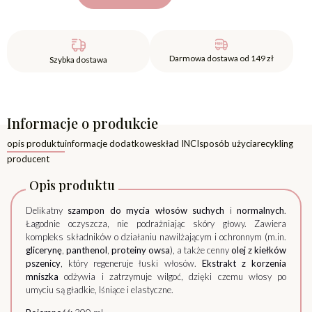
Darmowa dostawa od 149 zł
Szybka dostawa
Informacje o produkcie
opis produktu
informacje dodatkowe
skład INCI
sposób użycia
recykling
producent
Opis produktu
Delikatny
szampon do mycia włosów suchych
i
normalnych
.
Łagodnie oczyszcza, nie podrażniając skóry głowy. Zawiera
kompleks składników o działaniu nawilżającym i ochronnym (m.in.
glicerynę
,
panthenol
,
proteiny owsa
), a także cenny
olej z kiełków
pszenicy
, który regeneruje łuski włosów.
Ekstrakt z korzenia
mniszka
odżywia i zatrzymuje wilgoć, dzięki czemu włosy po
umyciu są gładkie, lśniące i elastyczne.