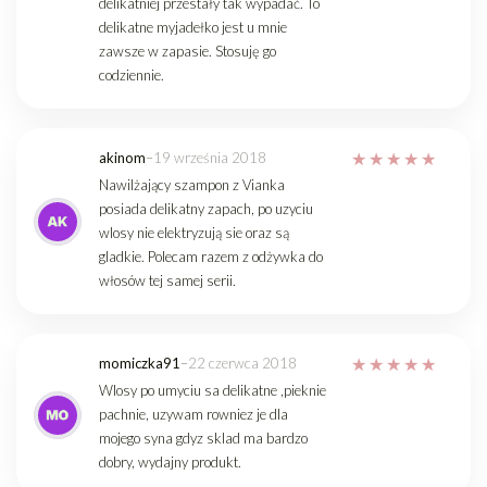
delikatniej przestały tak wypadać. To
delikatne myjadełko jest u mnie
zawsze w zapasie. Stosuję go
codziennie.
akinom
–
19 września 2018
Nawilżający szampon z Vianka
posiada delikatny zapach, po uzyciu
wlosy nie elektryzują sie oraz są
gladkie. Polecam razem z odżywka do
włosów tej samej serii.
momiczka91
–
22 czerwca 2018
Wlosy po umyciu sa delikatne ,pieknie
pachnie, uzywam rowniez je dla
mojego syna gdyz sklad ma bardzo
dobry, wydajny produkt.