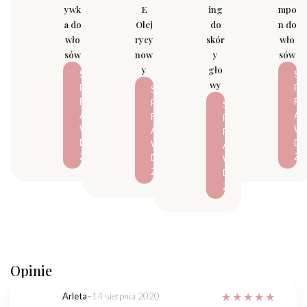
ywk
E
ing
mpo
a do
Olej
do
n do
wło
rycy
skór
wło
sów
now
y
sów
y
gło
S
S
wy
P
P
S
R
R
P
S
A
A
R
P
W
W
A
R
D
D
W
A
Ź
Ź
D
W
Ź
D
Ź
Opinie
Arleta
–
14 sierpnia 2020