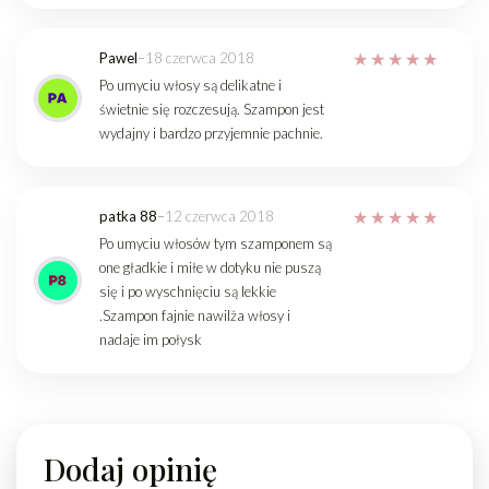
Pawel
–
18 czerwca 2018
Po umyciu włosy są delikatne i
świetnie się rozczesują. Szampon jest
wydajny i bardzo przyjemnie pachnie.
patka 88
–
12 czerwca 2018
Po umyciu włosów tym szamponem są
one gładkie i miłe w dotyku nie puszą
się i po wyschnięciu są lekkie
.Szampon fajnie nawilża włosy i
nadaje im połysk
Dodaj opinię