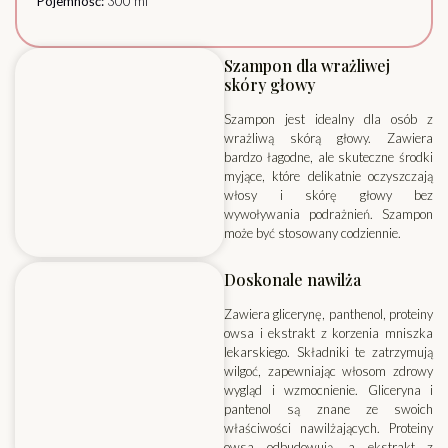
Pojemność:
300 ml
Szampon dla wrażliwej
skóry głowy
Szampon jest idealny dla osób z
wrażliwą skórą głowy. Zawiera
bardzo łagodne, ale skuteczne środki
myjące, które delikatnie oczyszczają
włosy i skórę głowy bez
wywoływania podrażnień. Szampon
może być stosowany codziennie.
Doskonale nawilża
Zawiera glicerynę, panthenol, proteiny
owsa i ekstrakt z korzenia mniszka
lekarskiego. Składniki te zatrzymują
wilgoć, zapewniając włosom zdrowy
wygląd i wzmocnienie. Gliceryna i
pantenol są znane ze swoich
właściwości nawilżających. Proteiny
owsa odbudowują, a ekstrakt z