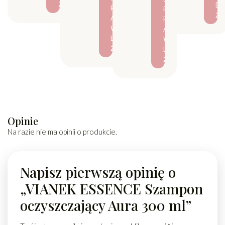
Ź
D
R
P
Ź
A
R
W
A
D
W
Ź
D
Ź
Opinie
Na razie nie ma opinii o produkcie.
Napisz pierwszą opinię o
„VIANEK ESSENCE Szampon
oczyszczający Aura 300 ml”