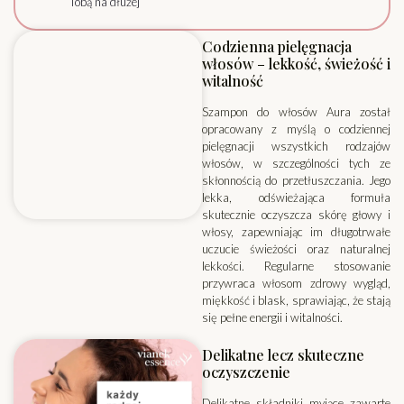
Tobą na dłużej
Codzienna pielęgnacja
włosów – lekkość, świeżość i
witalność
Szampon do włosów Aura został
opracowany z myślą o codziennej
pielęgnacji wszystkich rodzajów
włosów, w szczególności tych ze
skłonnością do przetłuszczania. Jego
lekka, odświeżająca formuła
skutecznie oczyszcza skórę głowy i
włosy, zapewniając im długotrwałe
uczucie świeżości oraz naturalnej
lekkości. Regularne stosowanie
przywraca włosom zdrowy wygląd,
miękkość i blask, sprawiając, że stają
się pełne energii i witalności.
Delikatne lecz skuteczne
oczyszczenie
Delikatne składniki myjące zawarte