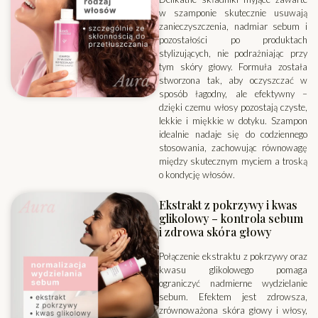
w szamponie skutecznie usuwają
zanieczyszczenia, nadmiar sebum i
pozostałości po produktach
stylizujących, nie podrażniając przy
tym skóry głowy. Formuła została
stworzona tak, aby oczyszczać w
sposób łagodny, ale efektywny –
dzięki czemu włosy pozostają czyste,
lekkie i miękkie w dotyku. Szampon
idealnie nadaje się do codziennego
stosowania, zachowując równowagę
między skutecznym myciem a troską
o kondycję włosów.
Ekstrakt z pokrzywy i kwas
glikolowy – kontrola sebum
i zdrowa skóra głowy
Połączenie ekstraktu z pokrzywy oraz
kwasu glikolowego pomaga
ograniczyć nadmierne wydzielanie
sebum. Efektem jest zdrowsza,
zrównoważona skóra głowy i włosy,