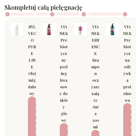
Skompletuj całą pielęgnację
SYL
VIA
VIA
VIA
VEC
NEK
NEK
NEK
O
Pre
ESS
Pre
PUR
biot
ENC
biot
E
ycz
E
ycz
LIN
ny
Sza
na
E
peel
mpo
odż
Olej
ing
n
ywk
mig
kwa
ocz
a
dało
sow
yszc
prot
wy
y do
zają
eino
skór
cy
wa
S
y
Aur
P
S
gło
a
R
P
wy
300
A
R
W
ml
A
S
D
W
P
S