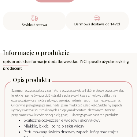
Darmowa dostawa od 149 zł
Szybka dostawa
Informacje o produkcie
opis produktu
informacje dodatkowe
skład INCI
sposób użycia
recykling
producent
Opis produktu
Szampon oczyszczający z serii Aura oczyszcza włosy i skórę głowy, pozostawiając
je lekkie i pełne świeżości. Ekstrakt z pokrzywy i kwas glikolowy delikatnie
oczyszczają włosy i skórę głowy, usuwając nadmiar sebum i zanieczyszczenia.
Gliceryna pielęgnuje pasma, nadając im miękkość i gładkość. Subtelny zapach
łączący świeżość nut roślinnych z ciepłymi akcentami drzewnymi tworzy
przyjemne chwile codziennej pielęgnacji. Dlaczego pokochasz ten produkt:
Skuteczne oczyszczenie włosów i skóry głowy
Miękkie, lekkie i pełne blasku włosy
Perfumowany, świeżo-drzewny zapach, który pozostaje z