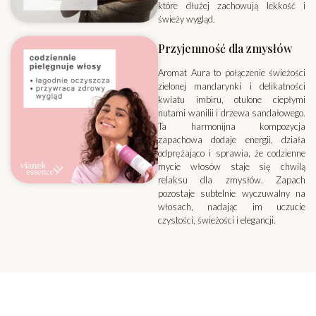
które dłużej zachowują lekkość i
świeży wygląd.
Przyjemność dla zmysłów
Aromat Aura to połączenie świeżości
zielonej mandarynki i delikatności
kwiatu imbiru, otulone ciepłymi
nutami wanilii i drzewa sandałowego.
Ta harmonijna kompozycja
zapachowa dodaje energii, działa
odprężająco i sprawia, że codzienne
mycie włosów staje się chwilą
relaksu dla zmysłów. Zapach
pozostaje subtelnie wyczuwalny na
włosach, nadając im uczucie
czystości, świeżości i elegancji.