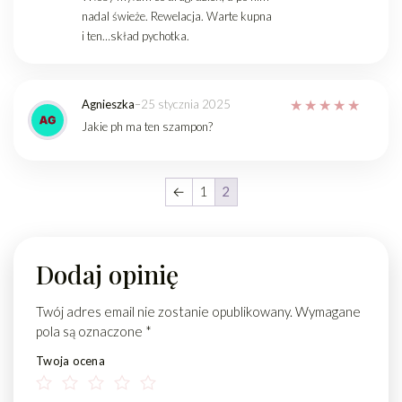
nadal świeże. Rewelacja. Warte kupna
i ten…skład pychotka.
Agnieszka
–
25 stycznia 2025
Jakie ph ma ten szampon?
←
1
2
Dodaj opinię
Twój adres email nie zostanie opublikowany.
Wymagane
pola są oznaczone
*
Twoja ocena