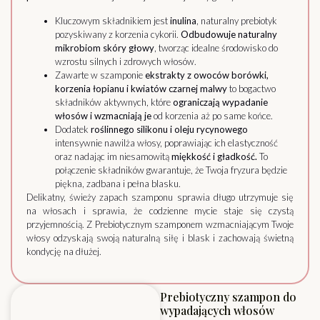
Kluczowym składnikiem jest
inulina
, naturalny prebiotyk
pozyskiwany z korzenia cykorii.
Odbudowuje naturalny
mikrobiom skóry głowy
, tworząc idealne środowisko do
wzrostu silnych i zdrowych włosów.
Zawarte w szamponie
ekstrakty z owoców borówki,
korzenia łopianu i kwiatów czarnej malwy
to bogactwo
składników aktywnych, które
ograniczają wypadanie
włosów i wzmacniają je
od korzenia aż po same końce.
Dodatek
roślinnego silikonu i oleju rycynowego
intensywnie nawilża włosy, poprawiając ich elastyczność
oraz nadając im niesamowitą
miękkość i gładkość.
To
połączenie składników gwarantuje, że Twoja fryzura będzie
piękna, zadbana i pełna blasku.
Delikatny, świeży zapach szamponu sprawia długo utrzymuje się
na włosach i sprawia, że codzienne mycie staje się czystą
przyjemnością. Z Prebiotycznym szamponem wzmacniającym Twoje
włosy odzyskają swoją naturalną siłę i blask i zachowają świetną
kondycję na dłużej.
Prebiotyczny szampon do
wypadających włosów