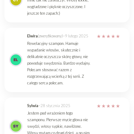
wygładzone i pięknie oczyszczone. I
jeszcze ten zapach:)
Elwira
(zweryfikowany)
–
9 lutego 2025
Rewelacyjny szampon. Hamuje
wypadanie włosów, skutecznie i
delikatnie oczyszcza skórę głowy, nie
powoduje swędzenia. Bardzo wydajny.
Polecam stosować razem z
rozgrzewającą wcierką z tej serii. Z
całego serca polecam.
Sylwia
–
28 stycznia 2025
Jestem pod wrażeniem tego
szamponu. Pierwsze mycie glowa nie
swędzi, włosy sypkie, nawilżone.
Włosy myłam co drugi dzień, a po nim