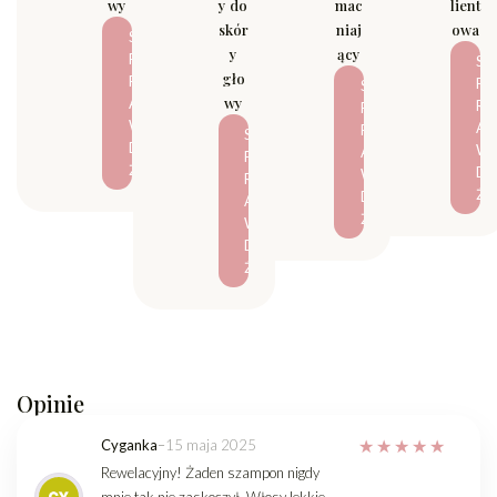
wy
y do
mac
lient
skór
niaj
owa
S
y
ący
P
S
gło
R
P
S
wy
A
R
P
W
A
R
S
D
W
A
P
Ź
D
W
R
Ź
D
A
Ź
W
D
Ź
Opinie
Cyganka
–
15 maja 2025
Rewelacyjny! Żaden szampon nigdy
mnie tak nie zaskoczył. Włosy lekkie,