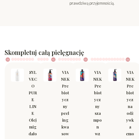
prawdziwą przyjemnością.
Skompletuj całą pielęgnację
SYL
VIA
VIA
VIA
VEC
NEK
NEK
NEK
O
Pre
Pre
Pre
PUR
biot
biot
biot
E
ycz
ycz
ycz
LIN
ny
ny
na
E
peel
sza
odż
Olej
ing
mpo
ywk
mig
kwa
n
a
dało
sow
wz
emo