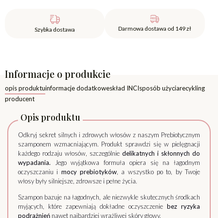
Darmowa dostawa od 149 zł
Szybka dostawa
Informacje o produkcie
opis produktu
informacje dodatkowe
skład INCI
sposób użycia
recykling
producent
Opis produktu
Odkryj sekret silnych i zdrowych włosów z naszym Prebiotycznym
szamponem wzmacniającym. Produkt sprawdzi się w pielęgnacji
każdego rodzaju włosów, szczególnie
delikatnych i skłonnych do
wypadania.
Jego wyjątkowa formuła opiera się na łagodnym
oczyszczaniu i
mocy prebiotyków
, a wszystko po to, by Twoje
włosy były silniejsze, zdrowsze i pełne życia.
Szampon bazuje na łagodnych, ale niezwykle skutecznych środkach
myjących, które zapewniają dokładne oczyszczenie
bez ryzyka
podrażnień
nawet najbardziej wrażliwej skóry głowy.