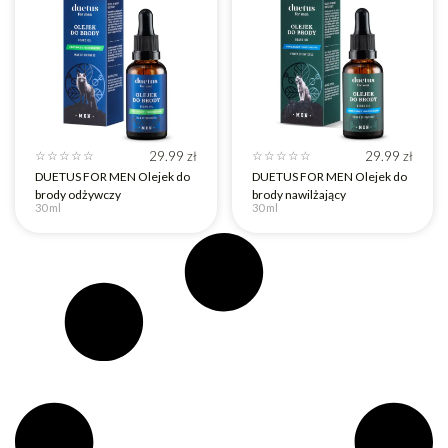
Nie
Nie
Po
Tak
konsultacji
Tak
29.99
zł
29.99
zł
☆
☆
☆
☆
☆
☆
☆
☆
☆
☆
DUETUS FOR MEN Olejek do
DUETUS FOR MEN Olejek do
brody odżywczy
brody nawilżający
30 ml
30 ml