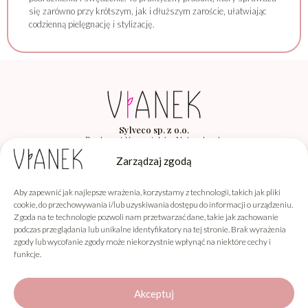
się zarówno przy krótszym, jak i dłuższym zaroście, ułatwiając
codzienną pielęgnację i stylizację.
Sylveco sp. z o.o.
Producent Kosmetyków Naturalnych
Łąka 260F, 36-004 Łąka
Zarządzaj zgodą
Aby zapewnić jak najlepsze wrażenia, korzystamy z technologii, takich jak pliki
Vianek
cookie, do przechowywania i/lub uzyskiwania dostępu do informacji o urządzeniu.
Zgoda na te technologie pozwoli nam przetwarzać dane, takie jak zachowanie
Informacje
podczas przeglądania lub unikalne identyfikatory na tej stronie. Brak wyrażenia
zgody lub wycofanie zgody może niekorzystnie wpłynąć na niektóre cechy i
Obsługa klienta
funkcje.
Akceptuj