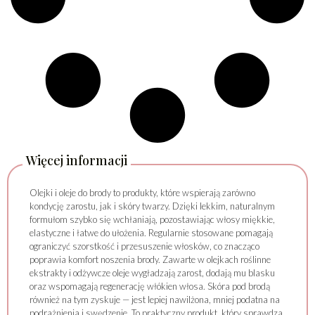
Więcej informacji
Olejki i oleje do brody to produkty, które wspierają zarówno
kondycję zarostu, jak i skóry twarzy. Dzięki lekkim, naturalnym
formułom szybko się wchłaniają, pozostawiając włosy miękkie,
elastyczne i łatwe do ułożenia. Regularnie stosowane pomagają
ograniczyć szorstkość i przesuszenie włosków, co znacząco
poprawia komfort noszenia brody. Zawarte w olejkach roślinne
ekstrakty i odżywcze oleje wygładzają zarost, dodają mu blasku
oraz wspomagają regenerację włókien włosa. Skóra pod brodą
również na tym zyskuje — jest lepiej nawilżona, mniej podatna na
podrażnienia i swędzenie. To praktyczny produkt, który sprawdza