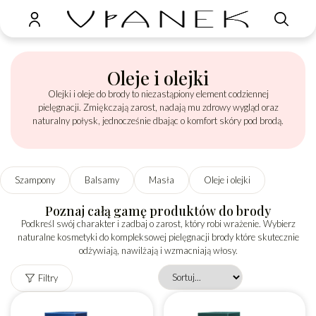
Oleje i olejki
Olejki i oleje do brody to niezastąpiony element codziennej
pielęgnacji. Zmiękczają zarost, nadają mu zdrowy wygląd oraz
naturalny połysk, jednocześnie dbając o komfort skóry pod brodą.
Szampony
Balsamy
Masła
Oleje i olejki
Poznaj całą gamę produktów do brody
Podkreśl swój charakter i zadbaj o zarost, który robi wrażenie. Wybierz
naturalne kosmetyki do kompleksowej pielęgnacji brody które skutecznie
odżywiają, nawilżają i wzmacniają włosy.
Filtry
Reset filtrów
Marka
Seria
Produkt
Bezpieczny w
wegański
ciąży