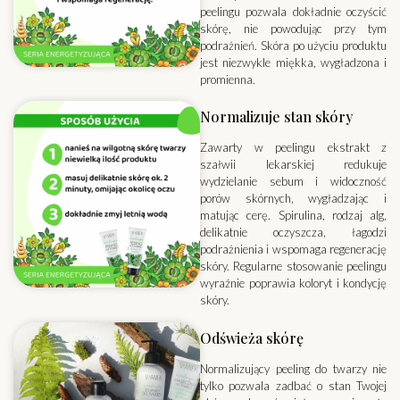
peelingu pozwala dokładnie oczyścić
skórę, nie powodując przy tym
podrażnień. Skóra po użyciu produktu
jest niezwykle miękka, wygładzona i
promienna.
Normalizuje stan skóry
Zawarty w peelingu ekstrakt z
szałwii lekarskiej redukuje
wydzielanie sebum i widoczność
porów skórnych, wygładzając i
matując cerę. Spirulina, rodzaj alg,
delikatnie oczyszcza, łagodzi
podrażnienia i wspomaga regenerację
skóry. Regularne stosowanie peelingu
wyraźnie poprawia koloryt i kondycję
skóry.
Odświeża skórę
Normalizujący peeling do twarzy nie
tylko pozwala zadbać o stan Twojej