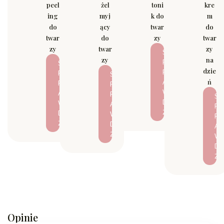
peel
żel
toni
kre
ing
myj
k do
m
do
ący
twar
do
twar
do
zy
twar
zy
twar
zy
S
zy
na
P
S
dzie
R
P
S
ń
A
R
P
W
A
R
S
D
W
A
P
Ź
D
W
R
Ź
D
A
Ź
W
D
Ź
Opinie