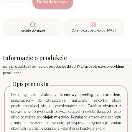
Dodaj do koszyka
Darmowa dostawa od 149 zł
Szybka dostawa
Informacje o produkcie
opis produktu
informacje dodatkowe
skład INCI
sposób użycia
recykling
producent
Opis produktu
Delikatny, ale skuteczny
kremowy peeling z korundem
,
przeznaczony do złuszczania martwego naskórka skóry
przetłuszczającej się, z niedoskonałościami. Zawiera
ekstrakt z
szałwii
o właściwościach oczyszczających i detoksykujących oraz
silnie odświeżający
olejek miętowy
. Regularne stosowanie peelingu
zmniejsza wydzielanie sebum, przyspiesza regenerację zmian
skórnych i wyraźnie poprawia koloryt oraz kondycję skóry.