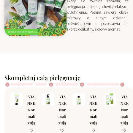
skóry, ale również sprawia, że
pielęgnacja staje się chwilą relaksu i
wytchnienia. Peeling zawiera olejek
miętowy o silnym działaniu
odświeżającym i pozostawia na
skórze delikatny, ziołowy aromat.
Skompletuj całą pielęgnację
VIA
VIA
VIA
VIA
NEK
NEK
NEK
NEK
Nor
Nor
Nor
Nor
mali
mali
mali
mali
zują
zują
zują
zują
cy
cy
cy
cy