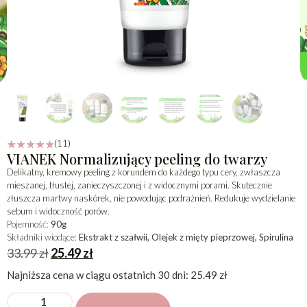
(11)
☆
☆
☆
☆
☆
VIANEK Normalizujący peeling do twarzy
Delikatny, kremowy peeling z korundem do każdego typu cery, zwłaszcza
mieszanej, tłustej, zanieczyszczonej i z widocznymi porami. Skutecznie
złuszcza martwy naskórek, nie powodując podrażnień. Redukuje wydzielanie
sebum i widoczność porów.
Pojemność:
90g
Składniki wiodące:
Ekstrakt z szałwii, Olejek z mięty pieprzowej, Spirulina
33.99
zł
25.49
zł
Najniższa cena w ciągu ostatnich 30 dni:
25.49
zł