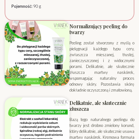
Pojemność:
90 g
Normalizujący peeling do
twarzy
Peeling został stworzony z myślą o
pielęgnacji każdego typu cery,
zwłaszcza mieszanej, tłustej,
zanieczyszczonej i z widocznymi
porami. Delikatnie, ale skutecznie
złuszcza martwy naskórek,
wspomagając naturalny proces
odnowy skóry. Pozostawia skórę
dokładnie oczyszczoną i zmatowioną.
Delikatnie, ale skutecznie
złuszcza
Bazą tego naturalnego peelingu do
twarzy jest drobno zmielony korund,
który delikatnie, ale skutecznie usuwa
martwy naskórek. Kremowa formuła