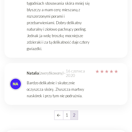
tygodniach stosowania skóra mniej się
blyszczy a mam cerę mieszaną z
rozszerzonymi porami i
przebarwieniami. Dobry delikatny
naturalny i ziołowo pachnący peeling.
Jednak ja wolę troszkę mocniejsze
zdzieraki i za tą delikatność daje cztery
gwiazdki.
16 czerwca
Natalia
(zweryfikowany)
–
2020
Bardzo delikatnie i skutecznie
oczyszcza skórę. Złuszcza martwy
naskórek i przy tym nie podrażnia.
←
1
2