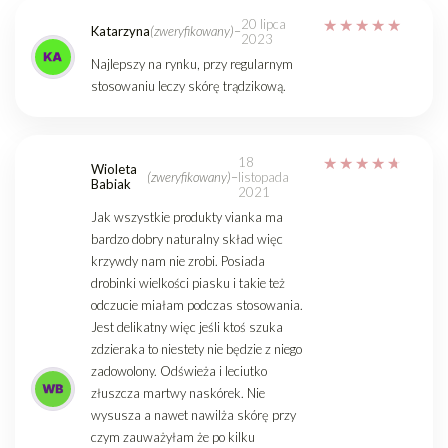
20 lipca
Katarzyna
(zweryfikowany)
–
2023
Najlepszy na rynku, przy regularnym
stosowaniu leczy skórę trądzikową.
18
Wioleta
(zweryfikowany)
–
listopada
Babiak
2021
Jak wszystkie produkty vianka ma
bardzo dobry naturalny skład więc
krzywdy nam nie zrobi. Posiada
drobinki wielkości piasku i takie też
odczucie miałam podczas stosowania.
Jest delikatny więc jeśli ktoś szuka
zdzieraka to niestety nie będzie z niego
zadowolony. Odświeża i leciutko
złuszcza martwy naskórek. Nie
wysusza a nawet nawilża skórę przy
czym zauważyłam że po kilku