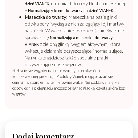
, natomiast do cery tłustej i mieszanej
dzień VIANEK
–
.
Normalizujący krem do twarzy na dzień VIANEK
Maseczka do twarzy:
Maseczka na bazie glinki
odtyka pory i wyciąga z nich zalegający łój i martwy
naskórek. W walce z niedoskonałościami świetnie
sprawdzi się
Normalizująca maseczka do twarzy
z zieloną glinką i węglem aktywnym, która
VIANEK
wykazuje działanie oczyszczające i normalizujące.
Na rynku znajdziesz także specjalne płatki
oczyszczające nos z wągrów.
Pozbycie się wągrów na nosie wymaga cierpliwości i
konsekwentnej pielenacji. Produkty Vianek mogą okazać się
cennym wsparciem w tej nierównej walce. Nie poddawaj się – z
odpowiednią pielęgnacją możesz osiągnąć gładką, czystą skórę bez
wągrów.
Dodaj komentarz