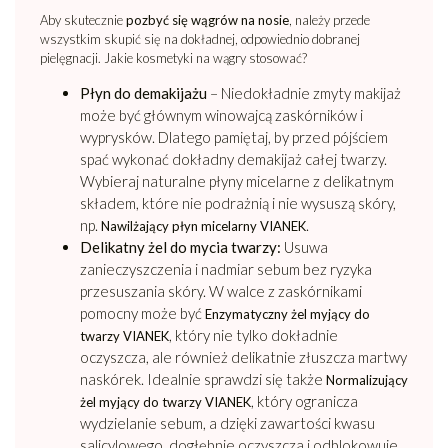
Aby skutecznie
pozbyć się wągrów na nosie
, należy przede
wszystkim skupić się na dokładnej, odpowiednio dobranej
pielęgnacji. Jakie kosmetyki na wągry stosować?
Płyn do demakijażu
– Niedokładnie zmyty makijaż
może być głównym winowajcą zaskórników i
wyprysków. Dlatego pamiętaj, by przed pójściem
spać wykonać dokładny demakijaż całej twarzy.
Wybieraj naturalne płyny micelarne z delikatnym
składem, które nie podrażnią i nie wysuszą skóry,
np.
.
Nawilżający płyn micelarny VIANEK
Delikatny żel do mycia twarzy:
Usuwa
zanieczyszczenia i nadmiar sebum bez ryzyka
przesuszania skóry. W walce z zaskórnikami
pomocny może być
Enzymatyczny żel myjący do
, który nie tylko dokładnie
twarzy VIANEK
oczyszcza, ale również delikatnie złuszcza martwy
naskórek. Idealnie sprawdzi się także
Normalizujący
, który ogranicza
żel myjący do twarzy VIANEK
wydzielanie sebum, a dzięki zawartości kwasu
salicylowego, dogłębnie oczyszcza i odblokowuje