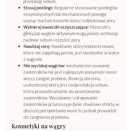
produkcję sebum.
Stosuj peelingi:
Regularne stosowanie peelingów
enzymatycznych lub mechanicznych pomaga
usunąć martwe komórki skóry i odblokować pory.
Wybieraj maseczki oczyszczające:
Maseczki z
glinką lub węglem aktywnym mogą pomóc wchłonąć
nadmiar sebum i oczyścić pory.
Nawilżaj cerę:
Nawilżanie skóry lekkimi kremami,
które nie zapychają porów, jest niezbędne w walce
z wągrami.
Nie wyciskaj wągrów:
mechaniczne usuwanie
zaskórników nie jest najlepszym pomysłem i może
wręcz zaognić problem. Reakcją obronną
uszkodzonej skóry jest nadprodukcja sebum,
która prowadzi właśnie do powstawania
zaskórników. Wyciskanie i zdrapywanie
zaskórników przynoszą jedynie chwilowe efekty, w
dłuższej perspektywie może to jednak prowadzić
do zaognienia problemu.
Kosmetyki na wągry