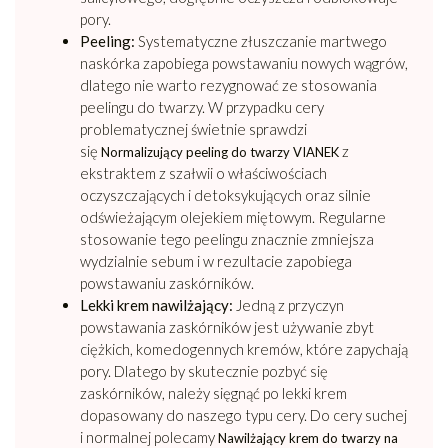
pory.
Peeling:
Systematyczne złuszczanie martwego
naskórka zapobiega powstawaniu nowych wągrów,
dlatego nie warto rezygnować ze stosowania
peelingu do twarzy. W przypadku cery
problematycznej świetnie sprawdzi
się
z
Normalizujący peeling do twarzy VIANEK
ekstraktem z szałwii o właściwościach
oczyszczających i detoksykujących oraz silnie
odświeżającym olejekiem miętowym. Regularne
stosowanie tego peelingu znacznie zmniejsza
wydzialnie sebum i w rezultacie zapobiega
powstawaniu zaskórników.
Lekki krem nawilżający:
Jedną z przyczyn
powstawania zaskórników jest używanie zbyt
ciężkich, komedogennych kremów, które zapychają
pory. Dlatego by skutecznie pozbyć się
zaskórników, należy sięgnąć po lekki krem
dopasowany do naszego typu cery. Do cery suchej
i normalnej polecamy
Nawilżający krem do twarzy na