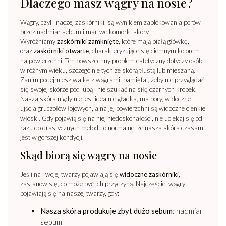
Dlaczego masz wągry na nosie?
Wągry, czyli inaczej zaskórniki, są wynikiem zablokowania porów
przez nadmiar sebum i martwe komórki skóry.
Wyróżniamy
zaskórniki zamknięte
, które mają białą główkę,
oraz
zaskórniki otwarte
, charakteryzujące się ciemnym kolorem
na powierzchni. Ten powszechny problem estetyczny dotyczy osób
w różnym wieku, szczególnie tych ze skórą tłustą lub mieszaną.
Zanim podejmiesz walkę z wągrami, pamiętaj, żeby nie przyglądać
się swojej skórze pod lupą i nie szukać na siłę czarnych kropek.
Nasza skóra nigdy nie jest idealnie gładka, ma pory, widoczne
ujścia gruczołów łojowych, a na jej powierzchni są widoczne cienkie
włoski. Gdy pojawią się na niej niedoskonałości, nie uciekaj się od
razu do drastycznych metod, to normalne, że nasza skóra czasami
jest w gorszej kondycji.
Skąd biorą się wągry na nosie
Jeśli na Twojej twarzy pojawiają się
widoczne zaskórniki
,
zastanów się, co może być ich przyczyną. Najczęściej wągry
pojawiają się na naszej twarzy, gdy:
Nasza skóra produkuje zbyt dużo sebum
: nadmiar
sebum