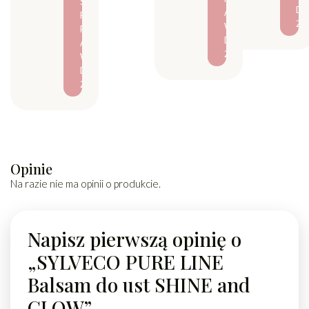
S
D
A
P
Ź
W
R
D
A
Ź
W
D
Ź
Opinie
Na razie nie ma opinii o produkcie.
Napisz pierwszą opinię o
„SYLVECO PURE LINE
Balsam do ust SHINE and
GLOW”