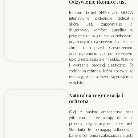
Odżywienie i komfort ust
Balsam do ust SHINE and GLOW
intensywnie pielęgnuje delikatną
skórę ust, zapewniając jej
długotrwały komfort. Lanolina w
połączeniu z olejem słonecznikowym,
arganowym i rycynowym skutecznie
chroni usta przed przesuszeniem
oraz pękaniem. Już po pierwszym
użyciu usta stają się miękkie, gładkie
i wyraźnie bardziej elastyczne. To
codzienna ochrona, która sprawia, że
usta wyglądają zdrowo i są przyjemne
w dotyku.
Naturalna regeneracja i
ochrona
Olej z nasion amarantusa oraz
witamina E wspierają naturalne
procesy regeneracyjne skóry ust.
Składniki te pomagają odbudować
barierę ochronną i zabezpieczają usta