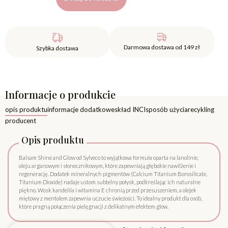
Darmowa dostawa od 149 zł
Szybka dostawa
Informacje o produkcie
opis produktu
informacje dodatkowe
skład INCI
sposób użycia
recykling
producent
Opis produktu
Balsam Shine and Glow od Sylveco to wyjątkowa formuła oparta na lanolinie,
oleju arganowym i słonecznikowym, które zapewniają głębokie nawilżenie i
regenerację. Dodatek mineralnych pigmentów (Calcium Titanium Borosilicate,
Titanium Dioxide) nadaje ustom subtelny połysk, podkreślając ich naturalne
piękno. Wosk kandelila i witamina E chronią przed przesuszeniem, a olejek
miętowy z mentolem zapewnia uczucie świeżości. To idealny produkt dla osób,
które pragną połączenia pielęgnacji z delikatnym efektem glow.