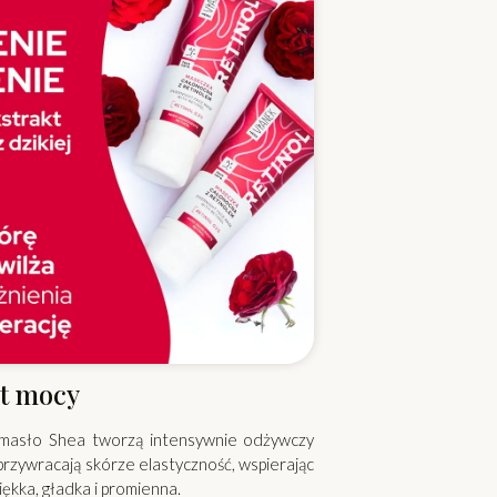
et mocy
i masło Shea tworzą intensywnie odżywczy
przywracają skórze elastyczność, wspierając
iękka, gładka i promienna.