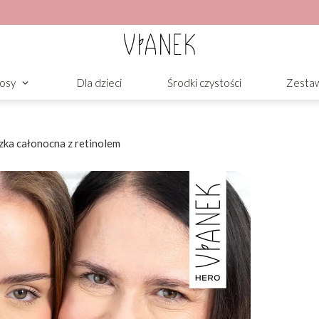
osy
Dla dzieci
Środki czystości
Zesta
a całonocna z retinolem
onocna z
ająca regenerację skóry podczas
urę. Stosować 2–3 razy w tygodniu,
 Retinol