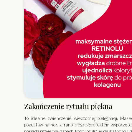
Zakończenie rytuału piękna
To idealne zwieńczenie wieczornej pielęgnacji. Mase
pozostaw na noc, a rano ciesz się efektem wypoczętej
posiada przyjemny zapach, który otuli Cię delikatnością, 