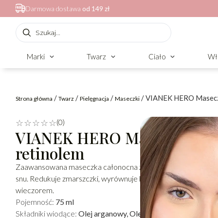
Darmowa dostawa
od 149 zł
Marki
Twarz
Ciało
Wł
/
/
/
/ VIANEK HERO Maseczk
Strona główna
Twarz
Pielęgnacja
Maseczki
(0)
☆
☆
☆
☆
☆
VIANEK HERO Maseczka cał
retinolem
Zaawansowana maseczka całonocna z 0,3% retinolem, wspier
snu. Redukuje zmarszczki, wyrównuje koloryt i poprawia tekst
wieczorem.
Pojemność:
75 ml
Składniki wiodące:
Olej arganowy, Olej ze słodkich migdałów,