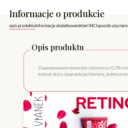
Informacje o produkcie
opis produktu
informacje dodatkowe
skład INCI
sposób użycia
re
Opis produktu
Zaawansowana maseczka całonocna z 0,3% reti
koloryt skóry i poprawia jej teksturę, jednocze