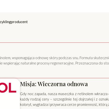
cykling
producent
nolem, wspomagająca odnowę skóry podczas snu. Formuła skuteczni
śnie wspierając naturalne procesy regeneracyjne. Przeznaczona do st
Misja: Wieczorna odnowa
Gdy noc zapada, nasza maseczka z retinolem wkracza d
każdy rodzaj cery – szczególnie tej dojrzałej i z ozn
koloryt, wygładza i przywraca cerze promienność, którą 