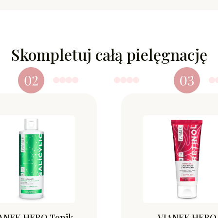
Skompletuj całą pielęgnację
ANEK HERO Tonik
VIANEK HERO