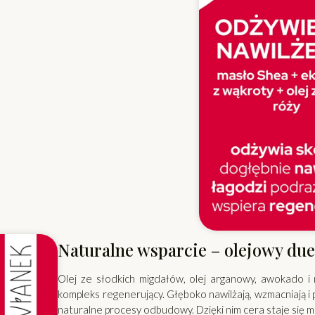
Naturalne wsparcie – olejowy du
Olej ze słodkich migdałów, olej arganowy, awokado 
kompleks regenerujący. Głęboko nawilżają, wzmacniają i 
naturalne procesy odbudowy. Dzięki nim cera staje się m