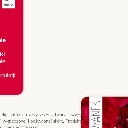
czkę nałóż na oczyszczoną twarz i szyję,
, wygładzonej i odżywionej skóry. Produkt
gdy będziesz zasypiać.