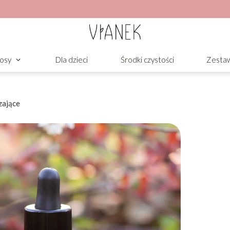
osy
Dla dzieci
Środki czystości
Zesta
zające
ce
cery, szczególnie suchej, wrażliwej i
 poprawia napięcie skóry, spłyca