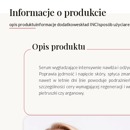
Informacje o produkcie
opis produktu
informacje dodatkowe
skład INCI
sposób użycia
re
Opis produktu
Serum wygładzające intensywnie nawilża i odżyw
Poprawia jędrność i napięcie skóry, spłyca zma
nawet w letnie dni (nie powoduje podrażnie
szczególności cery wymagającej regeneracji i 
pietruszki czy arganowy.