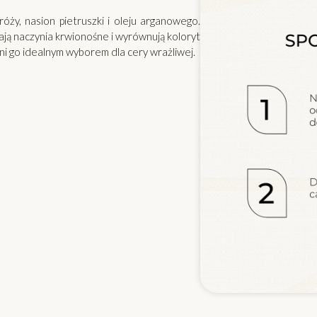
óży, nasion pietruszki i oleju arganowego.
iają naczynia krwionośne i wyrównują koloryt
ni go idealnym wyborem dla cery wrażliwej.