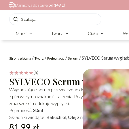
Darmowa dostawa
od 149 zł
Marki
Twarz
Ciało
Wł
/
/
/
/ SYLVECO Serum wygład
Strona główna
Twarz
Pielęgnacja
Serum
(6)
☆
☆
☆
☆
☆
SYLVECO Serum wygładzają
Wygładzające serum przeznaczone do pielęgnacji każdego typu 
z pierwszymi oznakami starzenia. Przywraca skórze jędrność i
zmarszczki i redukuje wypryski.
Pojemność:
30ml
Składniki wiodące:
Bakuchiol, Olej z malin, Olej z pietruszki
81.99
zł