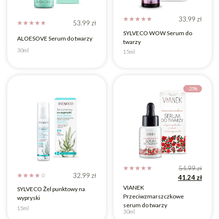
33.99
zł
☆
☆
☆
☆
☆
53.99
zł
☆
☆
☆
☆
☆
SYLVECO WOW Serum do
ALOESOVE Serum do twarzy
twarzy
30ml
15ml
-25%
54.99
zł
☆
☆
☆
☆
☆
32.99
zł
☆
☆
☆
☆
☆
41.24
zł
VIANEK
SYLVECO Żel punktowy na
Przeciwzmarszczkowe
wypryski
serum do twarzy
15ml
30ml