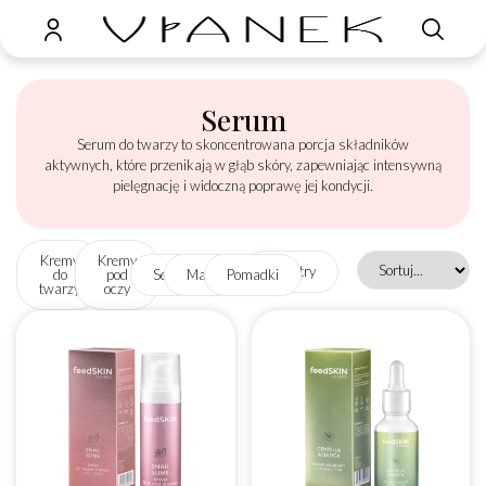
Serum
Serum do twarzy to skoncentrowana porcja składników
aktywnych, które przenikają w głąb skóry, zapewniając intensywną
pielęgnację i widoczną poprawę jej kondycji.
Kremy
Kremy
Filtry
do
pod
Serum
Maseczki
Pomadki
twarzy
oczy
Reset
Marka
Seria
Produkt
Bezpieczny w
filtrów
wegański
ciąży
Nie
Nie
Po
Tak
konsultacji
Tak