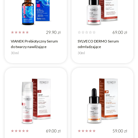
29.90
zł
69.00
zł
☆
☆
☆
☆
☆
☆
☆
☆
☆
☆
VIANEK Prebiotyczny Serum
SYLVECO DERMO Serum
do twarzy nawilżające
odmładzające
30 ml
30ml
69.00
zł
59.00
zł
☆
☆
☆
☆
☆
☆
☆
☆
☆
☆