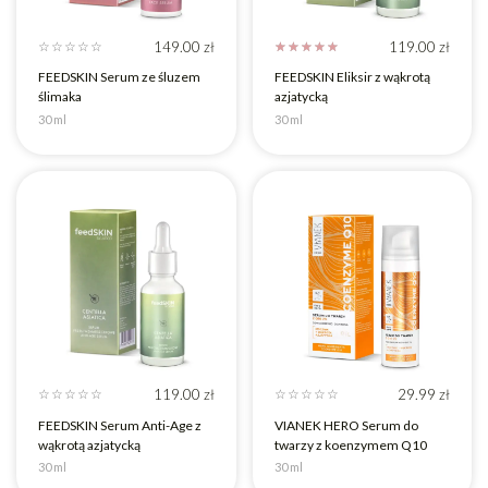
149.00
zł
119.00
zł
☆
☆
☆
☆
☆
☆
☆
☆
☆
☆
FEEDSKIN Serum ze śluzem
FEEDSKIN Eliksir z wąkrotą
ślimaka
azjatycką
30 ml
30 ml
119.00
zł
29.99
zł
☆
☆
☆
☆
☆
☆
☆
☆
☆
☆
FEEDSKIN Serum Anti-Age z
VIANEK HERO Serum do
wąkrotą azjatycką
twarzy z koenzymem Q10
30 ml
30 ml