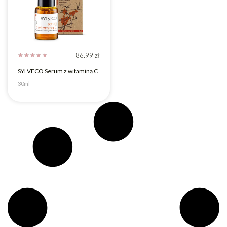
86.99
zł
☆
☆
☆
☆
☆
SYLVECO Serum z witaminą C
30ml