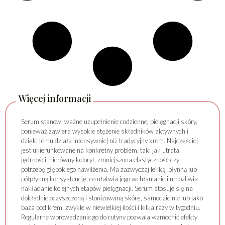
Więcej informacji
Serum stanowi ważne uzupełnienie codziennej pielęgnacji skóry,
ponieważ zawiera wysokie stężenie składników aktywnych i
dzięki temu działa intensywniej niż tradycyjny krem. Najczęściej
jest ukierunkowane na konkretny problem, taki jak utrata
jędrności, nierówny koloryt, zmniejszona elastyczność czy
potrzebę głębokiego nawilżenia. Ma zazwyczaj lekką, płynną lub
półpłynną konsystencję, co ułatwia jego wchłanianie i umożliwia
nakładanie kolejnych etapów pielęgnacji. Serum stosuje się na
dokładnie oczyszczoną i stonizowaną skórę, samodzielnie lub jako
baza pod krem, zwykle w niewielkiej ilości i kilka razy w tygodniu.
Regularne wprowadzanie go do rutyny pozwala wzmocnić efekty