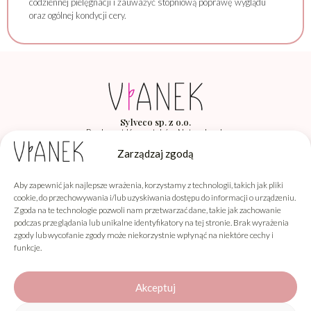
codziennej pielęgnacji i zauważyć stopniową poprawę wyglądu
oraz ogólnej kondycji cery.
Sylveco sp. z o.o.
Producent Kosmetyków Naturalnych
Łąka 260F, 36-004 Łąka
Zarządzaj zgodą
Aby zapewnić jak najlepsze wrażenia, korzystamy z technologii, takich jak pliki
Vianek
cookie, do przechowywania i/lub uzyskiwania dostępu do informacji o urządzeniu.
Zgoda na te technologie pozwoli nam przetwarzać dane, takie jak zachowanie
Informacje
podczas przeglądania lub unikalne identyfikatory na tej stronie. Brak wyrażenia
zgody lub wycofanie zgody może niekorzystnie wpłynąć na niektóre cechy i
Obsługa klienta
funkcje.
Akceptuj