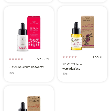
81.99
zł
☆
☆
☆
☆
☆
59.99
zł
☆
☆
☆
☆
☆
SYLVECO Serum
ROSADIA Serum do twarzy
wygładzające
30ml
30ml