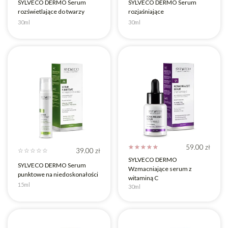
SYLVECO DERMO Serum
SYLVECO DERMO Serum
rozświetlające do twarzy
rozjaśniające
30ml
30ml
59.00
zł
☆
☆
☆
☆
☆
39.00
zł
☆
☆
☆
☆
☆
SYLVECO DERMO
SYLVECO DERMO Serum
Wzmacniające serum z
punktowe na niedoskonałości
witaminą C
15ml
30ml