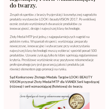
do twarzy.
Zespół ekspertów z branży fryzjerskiej i kosmetycznej nagrodziło
produkty wystawców LOOK i beautyVISION 2017. Po wnikliwej
ocenie zostało wyróżnionych dwanaście produktów za
innowacyjność, design i najwyższej klasy technologie.
Złoty Medal MTP jest jedną z najpopularniejszych nagród na
polskim rynku. Wspaniali eksperci, wyróżniając preparaty
nowoczesne, innowacyjne i wytwarzane przy wykorzystaniu
najwyższej klasy technologii muszą wybierać spośród ponad 500
produktów. Uznanie zyskają tylko te które spełniają regulaminowe
kryteria. Prestiżowe wyróżnienie oraz pozytywne rekomendacje
profesjonalnego jury jest gwarancją jakości produktu jak
również elementem jego promocji na rynku.
Sąd Konkursowy Złotego Medalu Targów LOOK i BEAUTY
VISION przyznał Złoty Medal MTP dla VIANEK Serii łagodzącej
(różowa) i serii wzmacniającej (fioletowa) do twarzy.