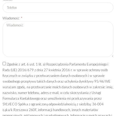
Wiadomość
Zgodnie z art. 6 ust. 1 lit. a) Rozporządzenia Parlamentu Europejskiego i
Rady (UE) 2016/679 z dnia 27 kwietnia 2016 r. w sprawie ochrony osób
fizycznych w związku z przetwarzaniem danych osobowych i w sprawie
swobodnego przepływu takich danych oraz uchylenia dyrektywy 95/46/WE
wyrażam zgodę, na przetwarzanie moich danych osobowych w zakresie: imię,
nazwisko, numer telefonu, adres e-mail, w celu skorzystania z Usługi
Formularza Kontaktowego oraz umożliwienia mi przekazywania przez
SYLVECO Spółka z ograniczoną odpowiedzialnością z siedzibą: 36-004
Łąka/k Rzeszowa 260F, informacji handlowych, innych materiałów
promocyjnych, reklamowych i marketingowych. Informacje o moich prawach i