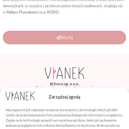
obowiązkach, w związku z przetwarzaniem danych osobowych, znajdują się
w
Polityce Prywatności
oraz
RODO
.
Wyślij
Sylveco sp. z o.o.
Producent Kosmetyków Naturalnych
Łąka 260F, 36-004 Łąka
Zarządzaj zgodą
Aby zapewnić jak najlepsze wrażenia, korzystamy z technologii, takich jak pliki
Vianek
cookie, do przechowywania i/lub uzyskiwania dostępu do informacji o urządzeniu.
Zgoda na te technologie pozwoli nam przetwarzać dane, takie jak zachowanie
Informacje
podczas przeglądania lub unikalne identyfikatory na tej stronie. Brak wyrażenia