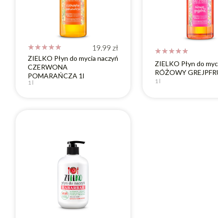
☆
☆
☆
☆
☆
19.99
zł
☆
☆
☆
☆
☆
ZIELKO Płyn do mycia naczyń
ZIELKO Płyn do myc
CZERWONA
RÓŻOWY GREJPFRU
POMARAŃCZA 1l
1 l
1 l