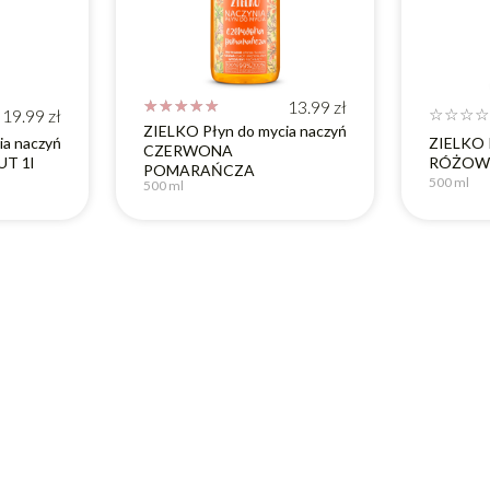
☆
☆
☆
☆
☆
13.99
zł
19.99
zł
☆
☆
☆
☆
ZIELKO Płyn do mycia naczyń
ia naczyń
ZIELKO P
CZERWONA
T 1l
RÓŻOWY
POMARAŃCZA
500 ml
500 ml