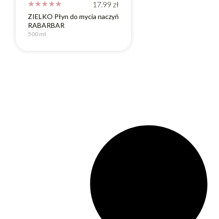
☆
☆
☆
☆
☆
17.99
zł
ZIELKO Płyn do mycia naczyń
RABARBAR
500 ml