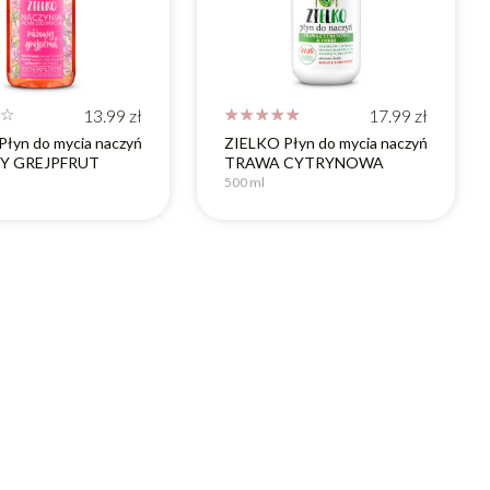
☆
13.99
zł
☆
☆
☆
☆
☆
17.99
zł
łyn do mycia naczyń
ZIELKO Płyn do mycia naczyń
 GREJPFRUT
TRAWA CYTRYNOWA
500 ml