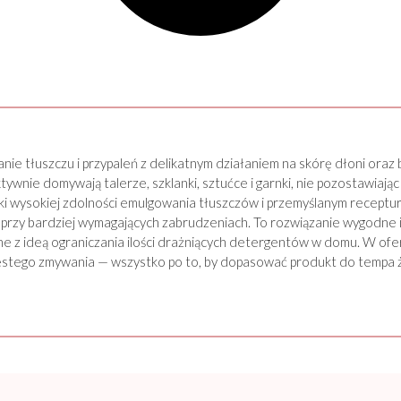
nie tłuszczu i przypaleń z delikatnym działaniem na skórę dłoni oraz
nie domywają talerze, szklanki, sztućce i garnki, nie pozostawiając 
i wysokiej zdolności emulgowania tłuszczów i przemyślanym receptur
i przy bardziej wymagających zabrudzeniach. To rozwiązanie wygodne 
ne z ideą ograniczania ilości drażniących detergentów w domu. W ofe
stego zmywania — wszystko po to, by dopasować produkt do tempa ży