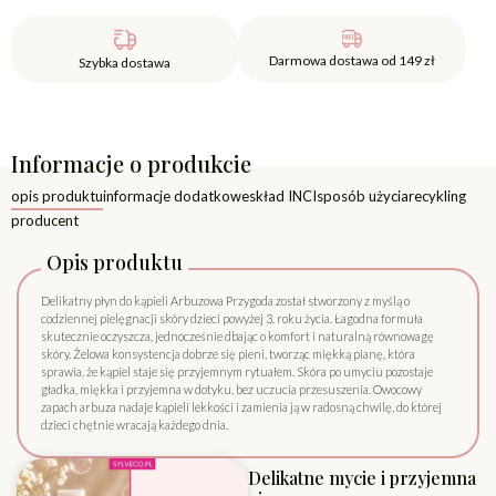
Darmowa dostawa od 149 zł
Szybka dostawa
Informacje o produkcie
opis produktu
informacje dodatkowe
skład INCI
sposób użycia
recykling
producent
Opis produktu
Delikatny płyn do kąpieli Arbuzowa Przygoda został stworzony z myślą o
codziennej pielęgnacji skóry dzieci powyżej 3. roku życia. Łagodna formuła
skutecznie oczyszcza, jednocześnie dbając o komfort i naturalną równowagę
skóry. Żelowa konsystencja dobrze się pieni, tworząc miękką pianę, która
sprawia, że kąpiel staje się przyjemnym rytuałem. Skóra po umyciu pozostaje
gładka, miękka i przyjemna w dotyku, bez uczucia przesuszenia. Owocowy
zapach arbuza nadaje kąpieli lekkości i zamienia ją w radosną chwilę, do której
dzieci chętnie wracają każdego dnia.
Delikatne mycie i przyjemna