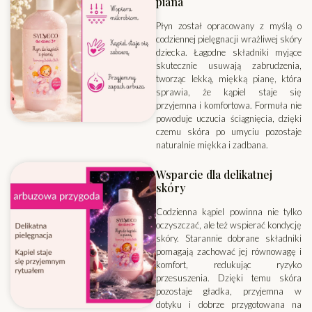
piana
Płyn został opracowany z myślą o
codziennej pielęgnacji wrażliwej skóry
dziecka. Łagodne składniki myjące
skutecznie usuwają zabrudzenia,
tworząc lekką, miękką pianę, która
sprawia, że kąpiel staje się
przyjemna i komfortowa. Formuła nie
powoduje uczucia ściągnięcia, dzięki
czemu skóra po umyciu pozostaje
naturalnie miękka i zadbana.
Wsparcie dla delikatnej
skóry
Codzienna kąpiel powinna nie tylko
oczyszczać, ale też wspierać kondycję
skóry. Starannie dobrane składniki
pomagają zachować jej równowagę i
komfort, redukując ryzyko
przesuszenia. Dzięki temu skóra
pozostaje gładka, przyjemna w
dotyku i dobrze przygotowana na