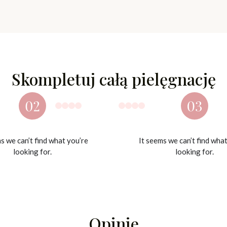
Skompletuj całą pielęgnację
s we can’t find what you’re
It seems we can’t find wha
looking for.
looking for.
Opinie