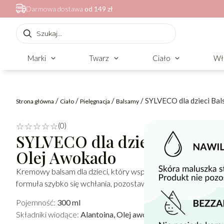
Darmowa dostawa
od 149 zł
Marki
Twarz
Ciało
Wł
/
/
/
/ SYLVECO dla dzieci Bal
Strona główna
Ciało
Pielęgnacja
Balsamy
(0)
☆
☆
☆
☆
☆
SYLVECO dla dzieci Balsam d
Olej Awokado
Kremowy balsam dla dzieci, który wspiera nawilżenie, odżywia 
formuła szybko się wchłania, pozostawiając skórę miękką, gła
Pojemność:
300 ml
Składniki wiodące:
Alantoina, Olej awokado, Olej migdałowy,