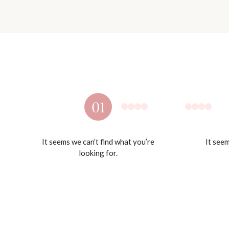
It seems we can’t find what you’re
It seem
looking for.