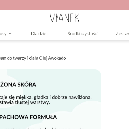
osy
Dla dzieci
Środki czystości
Zesta
sam do twarzy i ciała Olej Awokado
o twarzy i ciała
skórę i przynosi jej ukojenie. Lekka
dką i komfortową przez cały dzień.
 Panthenol