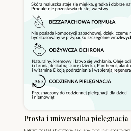
Prosta i uniwersalna pielęgnacja
Balsam został stworzony tak, aby mógł być stosowany 