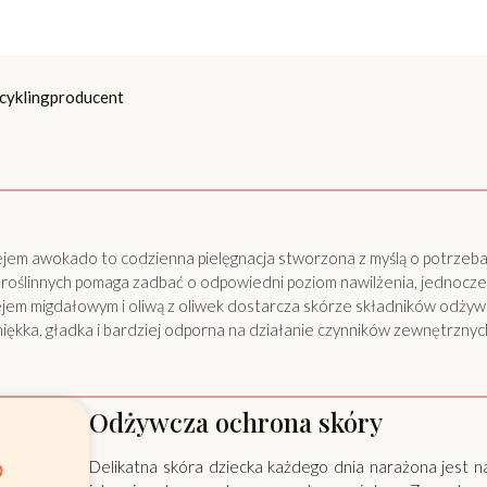
cykling
producent
 olejem awokado to codzienna pielęgnacja stworzona z myślą o potrzeb
 roślinnych pomaga zadbać o odpowiedni poziom nawilżenia, jednocze
jem migdałowym i oliwą z oliwek dostarcza skórze składników odżywc
iękka, gładka i bardziej odporna na działanie czynników zewnętrznyc
Odżywcza ochrona skóry
Delikatna skóra dziecka każdego dnia narażona jest n