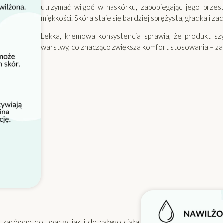
utrzymać wilgoć w naskórku, zapobiegając jego przes
miękkości. Skóra staje się bardziej sprężysta, gładka i za
Lekka, kremowa konsystencja sprawia, że produkt szy
warstwy, co znacząco zwiększa komfort stosowania – zarów
zarówno do twarzy, jak i do całego ciała,