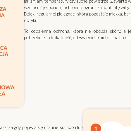
jak zmiany temperatury czy suche powietrze. Zawarte w 
wzmocnić jej barierę ochronną, ograniczając utratę wilgoc
Dzięki regularnej pielęgnacji skóra pozostaje miękka, ba
dotyku.
To codzienna ochrona, która nie obciąża skóry, a j
potrzebuje – delikatność, odżywienie i komfort na co dzi
szcza gdy pojawia się uczucie suchości lub