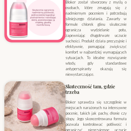
Bloker został stworzony z myślą o
osobach, które zmagają się z
nadmiernym poceniem i potrzebują
silniejszego działania. Zawarty w
formule chlorek glinu skutecznie
ogranicza wydzielanie potu,
zapewniając długotrwałe uczucie
suchości. Produkt działa precyzyjnie i
efektywnie, pomagając zwiększyć
komfort w najbardziej wymagających
sytuacjach. To idealne rozwiązanie
wtedy, gdy standardowe
antyperspiranty okazują się
niewystarczające.
Skuteczność tam, gdzie
trzeba
Bloker sprawdza się szczególnie w
miejscach narażonych na intensywne
pocenie, takich jak pachy, dłonie czy
stopy. Jego skoncentrowana formuła
pozwala kontrolować potliwość i
ograniczyć nieprzyjemne uczucie