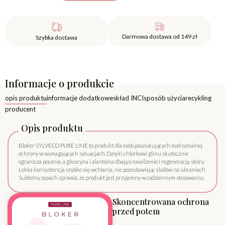
Darmowa dostawa od 149 zł
Szybka dostawa
Informacje o produkcie
opis produktu
informacje dodatkowe
skład INCI
sposób użycia
recykling
producent
Opis produktu
Bloker SYLVECO PURE LINE to produkt dla osób poszukujących maksymalnej
ochrony w wymagających sytuacjach. Dzięki chlorkowi glinu skutecznie
ogranicza pocenie, a gliceryna i alantoina dbają o nawilżenie i regenerację skóry.
Lekka konsystencja szybko się wchłania, nie pozostawiając śladów na ubraniach.
Subtelny zapach sprawia, że produkt jest przyjemny w codziennym stosowaniu.
Skoncentrowana ochrona
przed potem