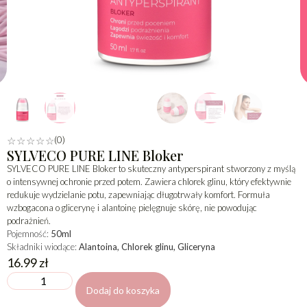
(0)
☆
☆
☆
☆
☆
SYLVECO PURE LINE Bloker
SYLVECO PURE LINE Bloker to skuteczny antyperspirant stworzony z myślą
o intensywnej ochronie przed potem. Zawiera chlorek glinu, który efektywnie
redukuje wydzielanie potu, zapewniając długotrwały komfort. Formuła
wzbogacona o glicerynę i alantoinę pielęgnuje skórę, nie powodując
podrażnień.
Pojemność:
50ml
Składniki wiodące:
Alantoina, Chlorek glinu, Gliceryna
16.99
zł
Dodaj do koszyka