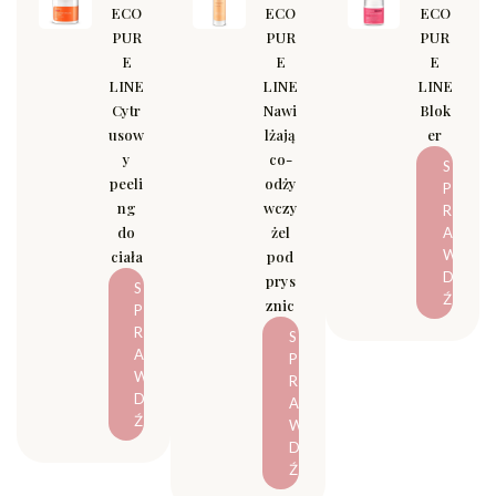
ECO
ECO
ECO
PUR
PUR
PUR
E
E
E
LINE
LINE
LINE
Cytr
Nawi
Blok
usow
lżają
er
y
co-
S
peeli
odży
P
ng
wczy
R
do
żel
A
W
ciała
pod
D
prys
S
Ź
znic
P
R
S
A
P
W
R
D
A
Ź
W
D
Ź