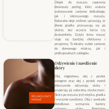
Olejek do masażu zapewnia
doskonały poślizg, który ułatwia
wykonywanie zarówno delikatnego,
jak i intensywnego masażu.
Naturalne oleje roślinne sprawiają, że
dłonie gładko przesuwają się po
skórze, bez uczucia tarcia czy
dyskomfortu. Dzięki temu masaż
staje się bardziej efektywny i
przyjemny. To idealny wybór zarówno
do domowego relaksu, jak i
profesjonalnych zabiegów.
Odżywienie i nawilżenie
skóry
Olej migdałowy, olej z pestek
winogron oraz olej z pestek moreli
intensywnie odżywiają skórę i
wspierają jej naturalną elastyczność.
Skóra po masażu jest miękka, gładka
i wyraźnie nawilżona. Olej z awokado
dodatkowo wzmacnia barierę
ochronną skóry. Regularne