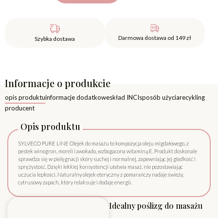
Darmowa dostawa od 149 zł
Szybka dostawa
Informacje o produkcie
opis produktu
informacje dodatkowe
skład INCI
sposób użycia
recykling
producent
Opis produktu
SYLVECO PURE LINE Olejek do masażu to kompozycja oleju migdałowego, z
pestek winogron, moreli i awokado, wzbogacona witaminą E. Produkt doskonale
sprawdza się w pielęgnacji skóry suchej i normalnej, zapewniając jej gładkość i
sprężystość. Dzięki lekkiej konsystencji ułatwia masaż, nie pozostawiając
uczucia lepkości. Naturalny olejek eteryczny z pomarańczy nadaje świeży,
cytrusowy zapach, który relaksuje i dodaje energii.
Idealny poślizg do masażu