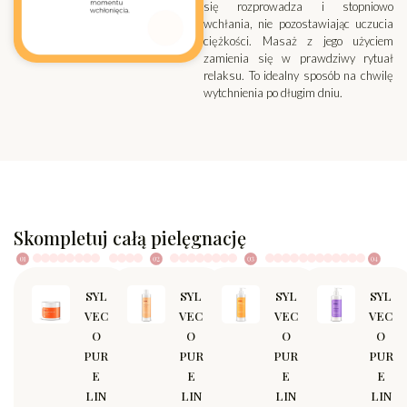
się rozprowadza i stopniowo
wchłania, nie pozostawiając uczucia
ciężkości. Masaż z jego użyciem
zamienia się w prawdziwy rytuał
relaksu. To idealny sposób na chwilę
wytchnienia po długim dniu.
Skompletuj całą pielęgnację
SYL
SYL
SYL
SYL
VEC
VEC
VEC
VEC
O
O
O
O
PUR
PUR
PUR
PUR
E
E
E
E
LIN
LIN
LIN
LIN