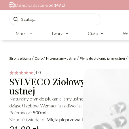
Darmowa dostawa
od 149 zł
Marki
Twarz
Ciało
Wł
/
/
/
/
Strona główna
Ciało
Higiena jamy ustnej
Płyny do płukania jamy ustnej
(47)
☆
☆
☆
☆
☆
SYLVECO Ziołowy płyn do pł
ustnej
Naturalny płyn do płukania jamy ustnej. Sprawdza się w codzie
dziąseł i zębów. Wzmacnia szkliwo i zapobiega powstawaniu 
Pojemność:
500 ml
Składniki wiodące:
Mięta pieprzowa, Rozmaryn lekarski, Szał