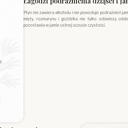
Łagodzi podrażnienia dziąseł i ja
Płyn nie zawiera alkoholu i nie powoduje podrażnień jam
mięty, rozmarynu i goździka nie tylko odświeżą odde
pozostawia w jamie ustnej uczucie czystości.