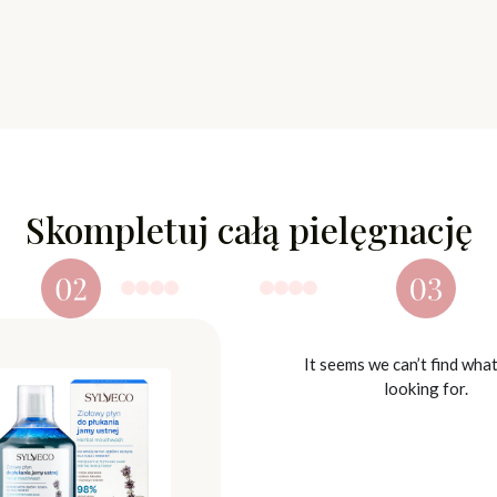
Skompletuj całą pielęgnację
It seems we can’t find wha
looking for.