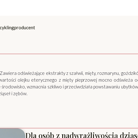
cykling
producent
. Zawiera odświeżające ekstrakty z szałwii, mięty, rozmarynu, goździk
wartości olejku eterycznego z mięty pieprzowej mocno odświeża o
 środowisko, wzmacnia szkliwo i przeciwdziała powstawaniu ubytków.
iąseł i zębów.
Dla osób z nadwrażliwością dziąs