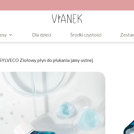
osy
Dla dzieci
Środki czystości
Zesta
 SYLVECO Ziołowy płyn do płukania jamy ustnej
ukania jamy
nnej higienie osób z nadwrażliwością
ubytków.
wia lekarska