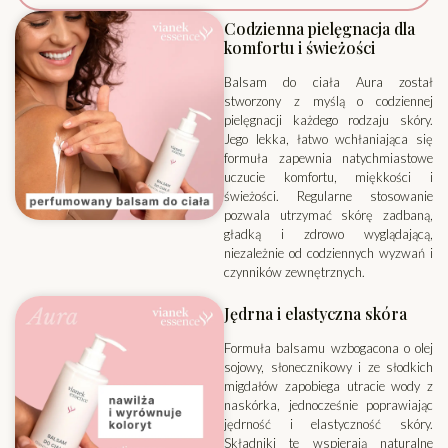
Codzienna pielęgnacja dla
komfortu i świeżości
Balsam do ciała Aura został
stworzony z myślą o codziennej
pielęgnacji każdego rodzaju skóry.
Jego lekka, łatwo wchłaniająca się
formuła zapewnia natychmiastowe
uczucie komfortu, miękkości i
świeżości. Regularne stosowanie
pozwala utrzymać skórę zadbaną,
gładką i zdrowo wyglądającą,
niezależnie od codziennych wyzwań i
czynników zewnętrznych.
Jędrna i elastyczna skóra
Formuła balsamu wzbogacona o olej
sojowy, słonecznikowy i ze słodkich
migdałów zapobiega utracie wody z
naskórka, jednocześnie poprawiając
jędrność i elastyczność skóry.
Składniki te wspierają naturalne