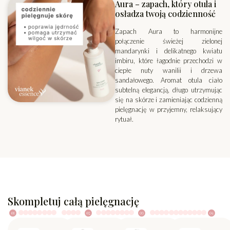
Aura – zapach, który otula i
osładza twoją codzienność
Zapach Aura to harmonijne
połączenie świeżej zielonej
mandarynki i delikatnego kwiatu
imbiru, które łagodnie przechodzi w
ciepłe nuty wanilii i drzewa
sandałowego. Aromat otula ciało
subtelną elegancją, długo utrzymując
się na skórze i zamieniając codzienną
pielęgnację w przyjemny, relaksujący
rytuał.
Skompletuj całą pielęgnację