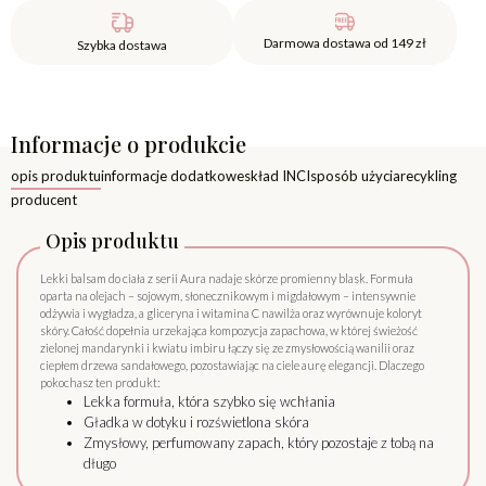
Darmowa dostawa od 149 zł
Szybka dostawa
Informacje o produkcie
opis produktu
informacje dodatkowe
skład INCI
sposób użycia
recykling
producent
Opis produktu
Lekki balsam do ciała z serii Aura nadaje skórze promienny blask. Formuła
oparta na olejach – sojowym, słonecznikowym i migdałowym – intensywnie
odżywia i wygładza, a gliceryna i witamina C nawilża oraz wyrównuje koloryt
skóry. Całość dopełnia urzekająca kompozycja zapachowa, w której świeżość
zielonej mandarynki i kwiatu imbiru łączy się ze zmysłowością wanilii oraz
ciepłem drzewa sandałowego, pozostawiając na ciele aurę elegancji. Dlaczego
pokochasz ten produkt:
Lekka formuła, która szybko się wchłania
Gładka w dotyku i rozświetlona skóra
Zmysłowy, perfumowany zapach, który pozostaje z tobą na
długo