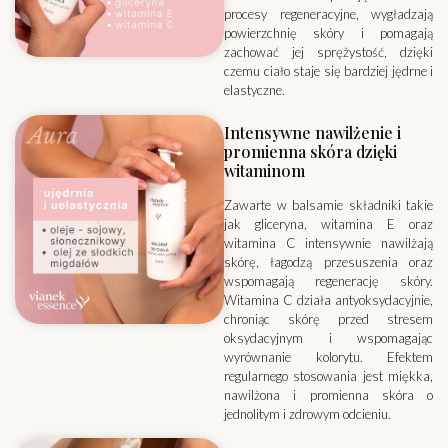
procesy regeneracyjne, wygładzają
powierzchnię skóry i pomagają
zachować jej sprężystość, dzięki
czemu ciało staje się bardziej jędrne i
elastyczne.
Intensywne nawilżenie i
promienna skóra dzięki
witaminom
Zawarte w balsamie składniki takie
jak gliceryna, witamina E oraz
witamina C intensywnie nawilżają
skórę, łagodzą przesuszenia oraz
wspomagają regenerację skóry.
Witamina C działa antyoksydacyjnie,
chroniąc skórę przed stresem
oksydacyjnym i wspomagając
wyrównanie kolorytu. Efektem
regularnego stosowania jest miękka,
nawilżona i promienna skóra o
jednolitym i zdrowym odcieniu.