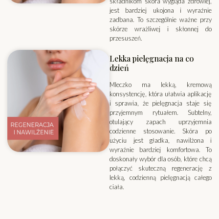
składnikom skóra wygląda zdrowiej,
jest bardziej ukojona i wyraźnie
zadbana. To szczególnie ważne przy
skórze wrażliwej i skłonnej do
przesuszeń.
Lekka pielęgnacja na co
dzień
Mleczko ma lekką, kremową
konsystencję, która ułatwia aplikację
i sprawia, że pielęgnacja staje się
przyjemnym rytuałem. Subtelny,
otulający zapach uprzyjemnia
codzienne stosowanie. Skóra po
użyciu jest gładka, nawilżona i
wyraźnie bardziej komfortowa. To
doskonały wybór dla osób, które chcą
połączyć skuteczną regenerację z
lekką, codzienną pielęgnacją całego
ciała.