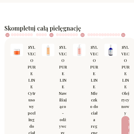
Skompletuj całą pielęgnację
SYL
SYL
SYL
SYL
VEC
VEC
VEC
VEC
O
O
O
O
PUR
PUR
PUR
PUR
E
E
E
E
LIN
LIN
LIN
LIN
E
E
E
E
Cytr
Naw
Mle
Olej
uso
ilżaj
czk
rycy
wy
ąco
o do
now
peel
-
ciał
y
ing
odż
a
S
do
ywc
reg
P
ciał
zy
ene
R