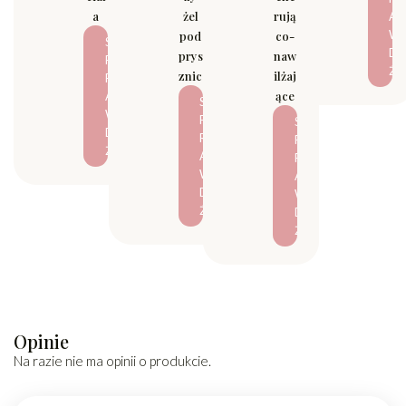
a
żel
rują
A
W
pod
co-
S
D
prys
naw
P
Ź
znic
ilżaj
R
ące
A
S
W
P
S
D
R
P
Ź
A
R
W
A
D
W
Ź
D
Ź
Opinie
Na razie nie ma opinii o produkcie.