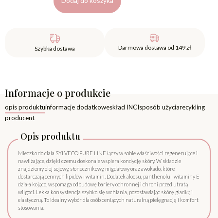
Dodaj do koszyka
Darmowa dostawa od 149 zł
Szybka dostawa
Informacje o produkcie
opis produktu
informacje dodatkowe
skład INCI
sposób użycia
recykling
producent
Opis produktu
Mleczko do ciała SYLVECO PURE LINE łączy w sobie właściwości regenerujące i
nawilżające, dzięki czemu doskonale wspiera kondycję skóry. W składzie
znajdziemy olej sojowy, słonecznikowy, migdałowy oraz awokado, które
dostarczają cennych lipidów i witamin. Dodatek aloesu, panthenolu i witaminy E
działa kojąco, wspomaga odbudowę bariery ochronnej i chroni przed utratą
wilgoci. Lekka konsystencja szybko się wchłania, pozostawiając skórę gładką i
elastyczną. To idealny wybór dla osób ceniących naturalną pielęgnację i komfort
stosowania.