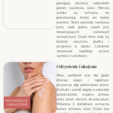
pomagają utrzymać odpowiedni
poziom nawilżenia skóry. Mleczko
szybko się wchłania, nie
pozostawiając tłustej ani lepkiej
warstwy. Skóra pozostaje nawilżona
przez wiele godzin, nawet przy
niesprzyjających warunkach
zewnętrznych. Dzięki temu staje się
bardziej sprężysta, gładka i
przyjemna w dotyku. Codzienne
stosowanie zapobiega uczuciu
suchości i szorstkości.
Odżywienie i ukojenie
Aloes, panthenol oraz olej jojoba
działają kojąco i łagodząco,
przynosząc ulgę podrażnionej skórze.
Ekstrakt z aceroli, bogaty w naturalne
antyoksydanty, wspiera ochronę
skóry przed stresem oksydacyjnym.
Witamina E dodatkowo wzmacnia
barierę ochronną skóry. Dzięki tym