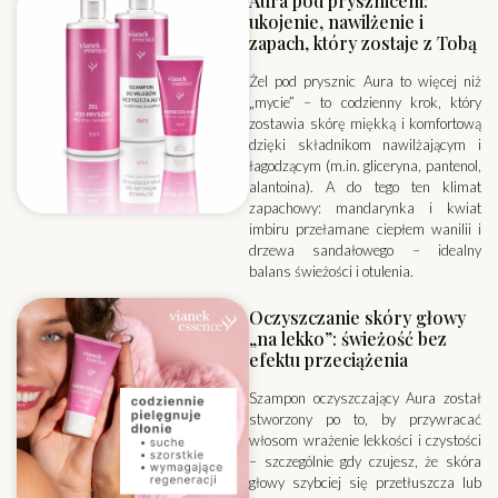
Aura pod prysznicem:
ukojenie, nawilżenie i
zapach, który zostaje z Tobą
Żel pod prysznic Aura to więcej niż
„mycie” – to codzienny krok, który
zostawia skórę miękką i komfortową
dzięki składnikom nawilżającym i
łagodzącym (m.in. gliceryna, pantenol,
alantoina). A do tego ten klimat
zapachowy: mandarynka i kwiat
imbiru przełamane ciepłem wanilii i
drzewa sandałowego – idealny
balans świeżości i otulenia.
Oczyszczanie skóry głowy
„na lekko”: świeżość bez
efektu przeciążenia
Szampon oczyszczający Aura został
stworzony po to, by przywracać
włosom wrażenie lekkości i czystości
– szczególnie gdy czujesz, że skóra
głowy szybciej się przetłuszcza lub