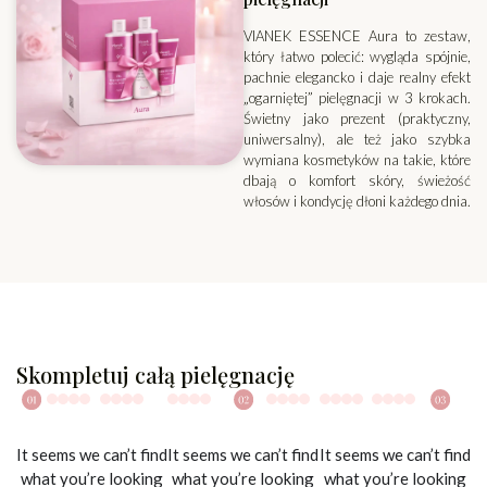
VIANEK ESSENCE Aura to zestaw,
który łatwo polecić: wygląda spójnie,
pachnie elegancko i daje realny efekt
„ogarniętej” pielęgnacji w 3 krokach.
Świetny jako prezent (praktyczny,
uniwersalny), ale też jako szybka
wymiana kosmetyków na takie, które
dbają o komfort skóry, świeżość
włosów i kondycję dłoni każdego dnia.
Skompletuj całą pielęgnację
It seems we can’t find
It seems we can’t find
It seems we can’t find
what you’re looking
what you’re looking
what you’re looking