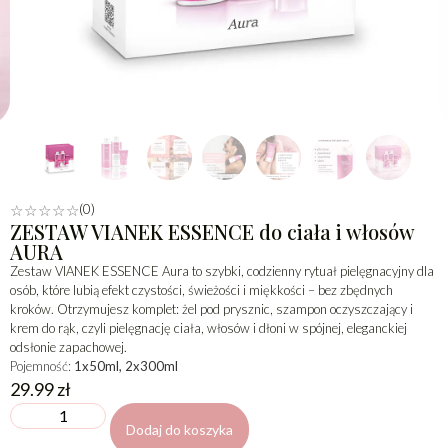
(0)
☆
☆
☆
☆
☆
ZESTAW VIANEK ESSENCE do ciała i włosów
AURA
Zestaw VIANEK ESSENCE Aura to szybki, codzienny rytuał pielęgnacyjny dla
osób, które lubią efekt czystości, świeżości i miękkości – bez zbędnych
kroków. Otrzymujesz komplet: żel pod prysznic, szampon oczyszczający i
krem do rąk, czyli pielęgnację ciała, włosów i dłoni w spójnej, eleganckiej
odsłonie zapachowej.
Pojemność:
1x50ml, 2x300ml
29.99
zł
Dodaj do koszyka