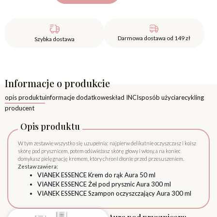
Darmowa dostawa od 149 zł
Szybka dostawa
Informacje o produkcie
opis produktu
informacje dodatkowe
skład INCI
sposób użycia
recykling
producent
Opis produktu
W tym zestawie wszystko się uzupełnia: najpierw delikatnie oczyszczasz i koisz
skórę pod prysznicem, potem odświeżasz skórę głowy i włosy, a na koniec
domykasz pielęgnację kremem, który chroni dłonie przed przesuszeniem.
Zestaw zawiera:
VIANEK ESSENCE Krem do rąk Aura 50 ml
VIANEK ESSENCE Żel pod prysznic Aura 300 ml
VIANEK ESSENCE Szampon oczyszczający Aura 300 ml