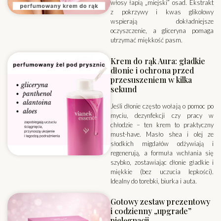
włosy łapią „miejski” osad. Ekstrakt
z pokrzywy i kwas glikolowy
wspierają dokładniejsze
oczyszczenie, a gliceryna pomaga
utrzymać miękkość pasm.
Krem do rąk Aura: gładkie
dłonie i ochrona przed
przesuszeniem w kilka
sekund
Jeśli dłonie często wołają o pomoc po
myciu, dezynfekcji czy pracy w
chłodzie – ten krem to praktyczny
must-have. Masło shea i olej ze
słodkich migdałów odżywiają i
regenerują, a formuła wchłania się
szybko, zostawiając dłonie gładkie i
miękkie (bez uczucia lepkości).
Idealny do torebki, biurka i auta.
Gotowy zestaw prezentowy
i codzienny „upgrade”
pielęgnacji