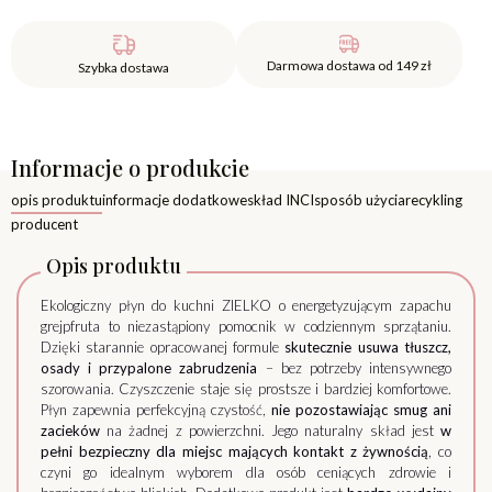
Darmowa dostawa od 149 zł
Szybka dostawa
Informacje o produkcie
opis produktu
informacje dodatkowe
skład INCI
sposób użycia
recykling
producent
Opis produktu
Ekologiczny płyn do kuchni ZIELKO o energetyzującym zapachu
grejpfruta to niezastąpiony pomocnik w codziennym sprzątaniu.
Dzięki starannie opracowanej formule
skutecznie usuwa tłuszcz,
osady i przypalone zabrudzenia
– bez potrzeby intensywnego
szorowania. Czyszczenie staje się prostsze i bardziej komfortowe.
Płyn zapewnia perfekcyjną czystość,
nie pozostawiając smug ani
zacieków
na żadnej z powierzchni. Jego naturalny skład jest
w
pełni bezpieczny dla miejsc mających kontakt z żywnością
, co
czyni go idealnym wyborem dla osób ceniących zdrowie i