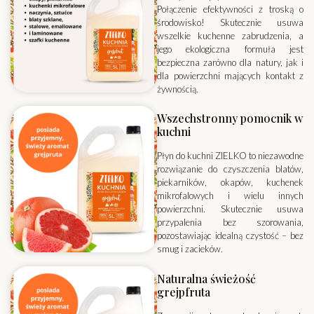
Połączenie efektywności z troską o
środowisko! Skutecznie usuwa
wszelkie kuchenne zabrudzenia, a
jego ekologiczna formuła jest
bezpieczna zarówno dla natury, jak i
dla powierzchni mających kontakt z
żywnością.
Wszechstronny pomocnik w
kuchni
Płyn do kuchni ZIELKO to niezawodne
rozwiązanie do czyszczenia blatów,
piekarników, okapów, kuchenek
mikrofalowych i wielu innych
powierzchni. Skutecznie usuwa
przypalenia bez szorowania,
pozostawiając idealną czystość – bez
smug i zacieków.
Naturalna świeżość
grejpfruta