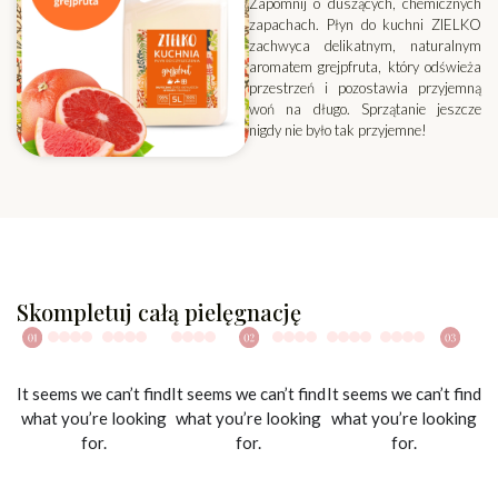
Zapomnij o duszących, chemicznych
zapachach. Płyn do kuchni ZIELKO
zachwyca delikatnym, naturalnym
aromatem grejpfruta, który odświeża
przestrzeń i pozostawia przyjemną
woń na długo. Sprzątanie jeszcze
nigdy nie było tak przyjemne!
Skompletuj całą pielęgnację
It seems we can’t find
It seems we can’t find
It seems we can’t find
what you’re looking
what you’re looking
what you’re looking
for.
for.
for.