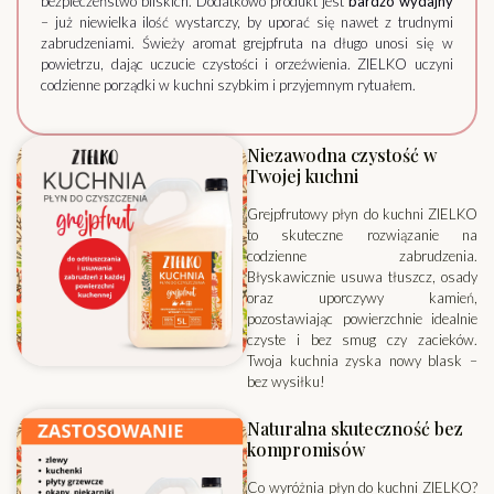
bezpieczeństwo bliskich. Dodatkowo produkt jest
bardzo wydajny
– już niewielka ilość wystarczy, by uporać się nawet z trudnymi
zabrudzeniami. Świeży aromat grejpfruta na długo unosi się w
powietrzu, dając uczucie czystości i orzeźwienia. ZIELKO uczyni
codzienne porządki w kuchni szybkim i przyjemnym rytuałem.
Niezawodna czystość w
Twojej kuchni
Grejpfrutowy płyn do kuchni ZIELKO
to skuteczne rozwiązanie na
codzienne zabrudzenia.
Błyskawicznie usuwa tłuszcz, osady
oraz uporczywy kamień,
pozostawiając powierzchnie idealnie
czyste i bez smug czy zacieków.
Twoja kuchnia zyska nowy blask –
bez wysiłku!
Naturalna skuteczność bez
kompromisów
Co wyróżnia płyn do kuchni ZIELKO?