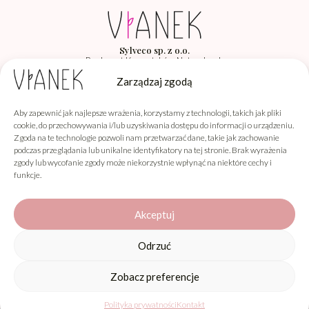
Sylveco sp. z o.o.
Producent Kosmetyków Naturalnych
Łąka 260F, 36-004 Łąka
Zarządzaj zgodą
Aby zapewnić jak najlepsze wrażenia, korzystamy z technologii, takich jak pliki
Vianek
cookie, do przechowywania i/lub uzyskiwania dostępu do informacji o urządzeniu.
Zgoda na te technologie pozwoli nam przetwarzać dane, takie jak zachowanie
Informacje
podczas przeglądania lub unikalne identyfikatory na tej stronie. Brak wyrażenia
zgody lub wycofanie zgody może niekorzystnie wpłynąć na niektóre cechy i
Obsługa klienta
funkcje.
Akceptuj
Odrzuć
Informacja o wykorzystaniu AI
Niektóre materiały graficzne prezentowane na stronie zawierają
elementy wygenerowane lub zmodyfikowane przy użyciu narzędzi
Zobacz preferencje
0
opartych na sztucznej inteligencji (AI).
Promocje
Polityka prywatności
Menu
Kontakt
Produkty
Koszyk