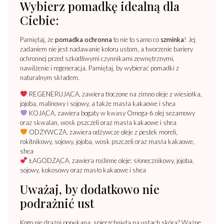
Wybierz pomadkę idealną dla
Ciebie:
Pamiętaj, że
pomadka
ochronna
to nie to samo co
szminka
! Jej
zadaniem nie jest nadawanie koloru ustom, a tworzenie bariery
ochronnej przed szkodliwymi czynnikami zewnętrznymi,
nawilżenie i regeneracja. Pamiętaj, by wybierać pomadki z
naturalnym składem.
REGENERUJĄCA, zawiera tłoczone na zimno oleje z wiesiołka,
jojoba, malinowy i sojowy, a także masła kakaowe i shea
KOJĄCA, zawiera bogaty w kwasy Omega-6 olej sezamowy
oraz skwalan, wosk pszczeli oraz masła kakaowe i shea
ODŻYWCZA, zawiera odżywcze oleje z pestek moreli,
rokitnikowy, sojowy, jojoba, wosk pszczeli oraz masła kakaowe,
shea
ŁAGODZĄCA, zawiera roślinne oleje: słonecznikowy, jojoba,
sojowy, kokosowy oraz masło kakaowe i shea
Uważaj, by dodatkowo nie
podrażnić ust
Kogo nie drażni popękana, spierzchnięta na ustach skóra? Ważne,