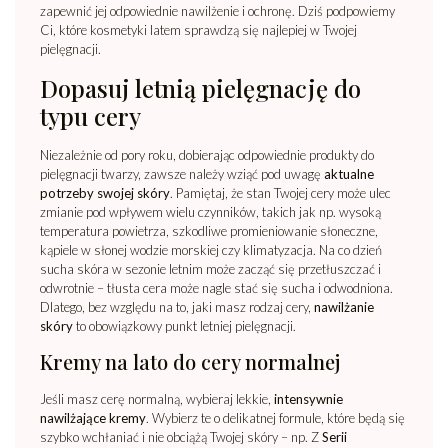
zapewnić jej odpowiednie nawilżenie i ochronę. Dziś podpowiemy
Ci, które kosmetyki latem sprawdzą się najlepiej w Twojej
pielęgnacji.
Dopasuj letnią pielęgnację do
typu cery
Niezależnie od pory roku, dobierając odpowiednie produkty do
pielęgnacji twarzy, zawsze należy wziąć pod uwagę
aktualne
potrzeby swojej skóry
. Pamiętaj, że stan Twojej cery może ulec
zmianie pod wpływem wielu czynników, takich jak np. wysoką
temperatura powietrza, szkodliwe promieniowanie słoneczne,
kąpiele w słonej wodzie morskiej czy klimatyzacja. Na co dzień
sucha skóra w sezonie letnim może zacząć się przetłuszczać i
odwrotnie – tłusta cera może nagle stać się sucha i odwodniona.
Dlatego, bez względu na to, jaki masz rodzaj cery,
nawilżanie
skóry
to obowiązkowy punkt letniej pielęgnacji.
Kremy na lato do cery normalnej
Jeśli masz cerę normalną, wybieraj lekkie,
intensywnie
nawilżające kremy
. Wybierz te o delikatnej formule, które będą się
szybko wchłaniać i nie obciążą Twojej skóry – np. Z
Serii