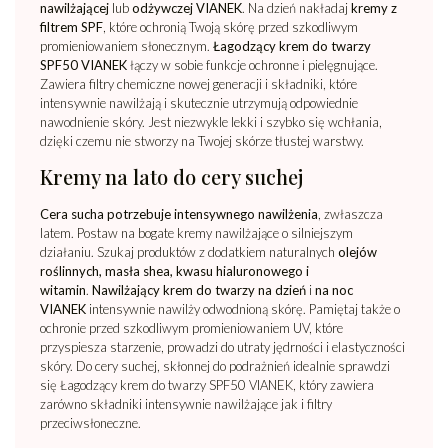
nawilżającej
lub
odżywczej VIANEK
. Na dzień nakładaj
kremy z
filtrem SPF
, które ochronią Twoją skórę przed szkodliwym
promieniowaniem słonecznym.
Łagodzący krem do twarzy
SPF50 VIANEK
łączy w sobie funkcje ochronne i pielęgnujące.
Zawiera filtry chemiczne nowej generacji i składniki, które
intensywnie nawilżają i skutecznie utrzymują odpowiednie
nawodnienie skóry. Jest niezwykle lekki i szybko się wchłania,
dzięki czemu nie stworzy na Twojej skórze tłustej warstwy.
Kremy na lato do cery suchej
Cera sucha potrzebuje intensywnego nawilżenia
, zwłaszcza
latem. Postaw na bogate kremy nawilżające o silniejszym
działaniu. Szukaj produktów z dodatkiem naturalnych
olejów
roślinnych, masła shea, kwasu hialuronowego i
witamin
.
Nawilżający krem do twarzy na dzień
i
na noc
VIANEK
intensywnie nawilży odwodnioną skórę. Pamiętaj także o
ochronie przed szkodliwym promieniowaniem UV, które
przyspiesza starzenie, prowadzi do utraty jędrności i elastyczności
skóry. Do cery suchej, skłonnej do podrażnień idealnie sprawdzi
się Łagodzący krem do twarzy SPF50 VIANEK, który zawiera
zarówno składniki intensywnie nawilżające jak i filtry
przeciwsłoneczne.