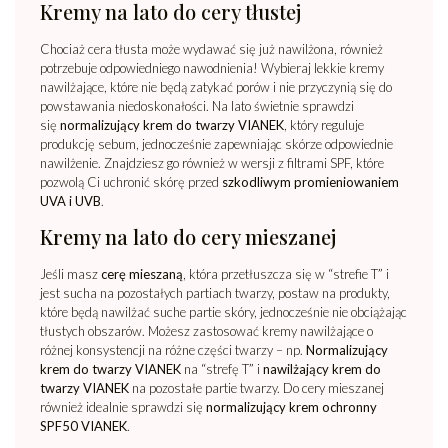
Kremy na lato do cery tłustej
Chociaż cera tłusta może wydawać się już nawilżona, również
potrzebuje odpowiedniego nawodnienia! Wybieraj lekkie kremy
nawilżające, które nie będą zatykać porów i nie przyczynią się do
powstawania niedoskonałości. Na lato świetnie sprawdzi
się
normalizujący krem do twarzy VIANEK
, który reguluje
produkcję sebum, jednocześnie zapewniając skórze odpowiednie
nawilżenie. Znajdziesz go również w wersji z filtrami SPF, które
pozwolą Ci uchronić skórę przed
szkodliwym promieniowaniem
UVA i UVB
.
Kremy na lato do cery mieszanej
Jeśli masz
cerę mieszaną
, która przetłuszcza się w “strefie T” i
jest sucha na pozostałych partiach twarzy, postaw na produkty,
które będą nawilżać suche partie skóry, jednocześnie nie obciążając
tłustych obszarów. Możesz zastosować kremy nawilżające o
różnej konsystencji na różne części twarzy – np.
Normalizujący
krem do twarzy VIANEK
na “strefę T” i
nawilżający krem do
twarzy VIANEK
na pozostałe partie twarzy. Do cery mieszanej
również idealnie sprawdzi się
normalizujący krem ochronny
SPF50 VIANEK
.