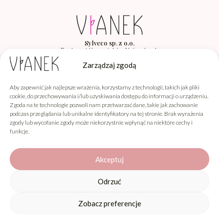
Sylveco sp. z o.o.
Producent Kosmetyków Naturalnych
Łąka 260F, 36-004 Łąka
Zarządzaj zgodą
Aby zapewnić jak najlepsze wrażenia, korzystamy z technologii, takich jak pliki
Vianek
cookie, do przechowywania i/lub uzyskiwania dostępu do informacji o urządzeniu.
Zgoda na te technologie pozwoli nam przetwarzać dane, takie jak zachowanie
Informacje
podczas przeglądania lub unikalne identyfikatory na tej stronie. Brak wyrażenia
zgody lub wycofanie zgody może niekorzystnie wpłynąć na niektóre cechy i
Obsługa klienta
funkcje.
Akceptuj
Odrzuć
Informacja o wykorzystaniu AI
Niektóre materiały graficzne prezentowane na stronie zawierają
elementy wygenerowane lub zmodyfikowane przy użyciu narzędzi
Zobacz preferencje
0
opartych na sztucznej inteligencji (AI).