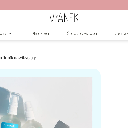
osy
Dla dzieci
Środki czystości
Zesta
 Tonik nawilżający
Tonik
chej, odwodnionej i mało elastycznej.
 formuła szybko się wchłania,