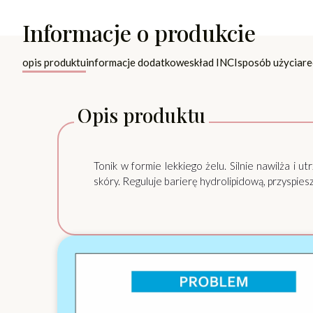
Informacje o produkcie
opis produktu
informacje dodatkowe
skład INCI
sposób użycia
re
Opis produktu
Tonik w formie lekkiego żelu. Silnie nawilża i 
skóry. Reguluje barierę hydrolipidową, przyspie