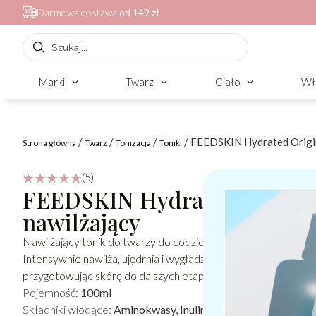
Darmowa dostawa
od 149 zł
Marki
Twarz
Ciało
Wł
/
/
/
/ FEEDSKIN Hydrated Origin
Strona główna
Twarz
Tonizacja
Toniki
(5)
☆
☆
☆
☆
☆
FEEDSKIN Hydrated Origin 
nawilżający
Nawilżający tonik do twarzy do codziennej pielegnacji cery su
Intensywnie nawilża, ujędrnia i wygładza skórę. Lekka, żelowa
przygotowując skórę do dalszych etapów pielęgnacji.
Pojemność:
100ml
Składniki wiodące:
Aminokwasy, Inulina, Kwas hialuronowy