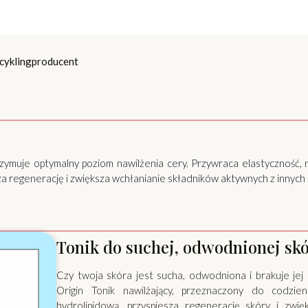
cykling
producent
utrzymuje optymalny poziom nawilżenia cery. Przywraca elastyczność, 
sza regenerację i zwiększa wchłanianie składników aktywnych z innyc
Tonik do suchej, odwodnionej sk
Czy twoja skóra jest sucha, odwodniona i brakuje je
Origin Tonik nawilżający, przeznaczony do codzienn
hydrolipidową, przyspiesza regenerację skóry i zwi