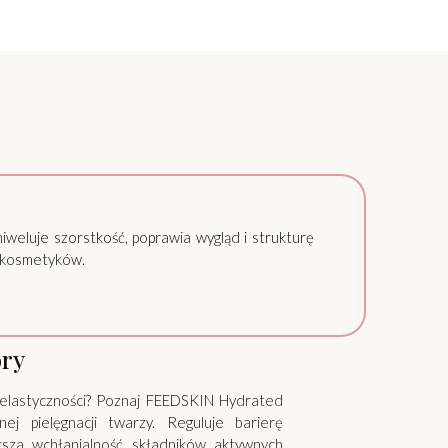
niweluje szorstkość, poprawia wygląd i strukturę
h kosmetyków.
óry
j elastyczności? Poznaj FEEDSKIN Hydrated
ej pielęgnacji twarzy. Reguluje barierę
ększa wchłanialność składników aktywnych