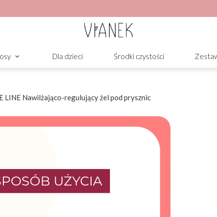
osy
Dla dzieci
Środki czystości
Zesta
LINE Nawilżająco-regulujący żel pod prysznic
jąco-regulujący
rażliwej, która po kąpieli bywa
omaga utrzymać nawilżenie. Skóra po
omfort.
ol