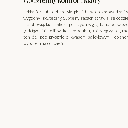
Codzienny komfort skóry
Lekka formuła dobrze się pieni, łatwo rozprowadza i sz
wygodny i skuteczny. Subtelny zapach sprawia, że codzi
nie obowiązkiem. Skóra po użyciu wygląda na odświeżo
„odciążenia”. Jeśli szukasz produktu, który łączy regul
ten żel pod prysznic z kwasem salicylowym, łopiane
wyborem na co dzień.