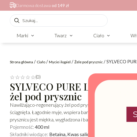
Darmowa dostawa
od 149 zł
Marki
Twarz
Ciało
Wł
/
/
/
/ SYLVECO PURE 
Strona główna
Ciało
Mycie i kąpiel
Żele pod prysznic
(0)
☆
☆
☆
☆
☆
SYLVECO PURE LINE Nawilża
żel pod prysznic
Nawilżająco-regenerujący żel pod prysznic dla skóry suchej i w
ściągnięta. Łagodnie myje, wspiera barierę hydrolipidową i p
prysznicu jest miękka, wygładzona i bardziej odporna na dysk
Pojemność:
400 ml
Składniki wiodące:
Betaina, Kwas salicylowy, Łopian, Panthen