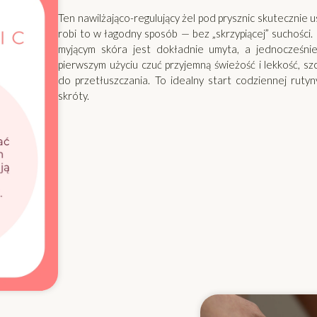
Ten nawilżająco-regulujący żel pod prysznic skutecznie 
robi to w łagodny sposób — bez „skrzypiącej” suchości
myjącym skóra jest dokładnie umyta, a jednocześnie
pierwszym użyciu czuć przyjemną świeżość i lekkość, sz
do przetłuszczania. To idealny start codziennej rutyny,
skróty.