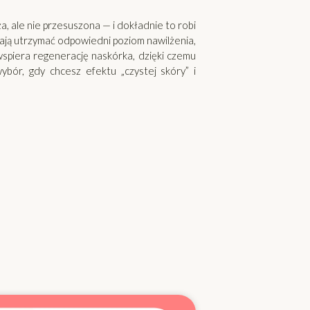
ża, ale nie przesuszona — i dokładnie to robi
agają utrzymać odpowiedni poziom nawilżenia,
i wspiera regenerację naskórka, dzięki czemu
wybór, gdy chcesz efektu „czystej skóry” i