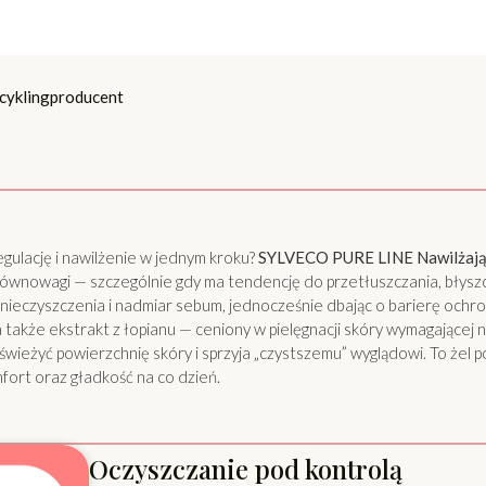
cykling
producent
egulację i nawilżenie w jednym kroku?
SYLVECO PURE LINE Nawilżająco
równowagi — szczególnie gdy ma tendencję do przetłuszczania, błyszc
eczyszczenia i nadmiar sebum, jednocześnie dbając o barierę ochron
a także ekstrakt z łopianu — ceniony w pielęgnacji skóry wymagającej n
wieżyć powierzchnię skóry i sprzyja „czystszemu” wyglądowi. To żel po
mfort oraz gładkość na co dzień.
Oczyszczanie pod kontrolą