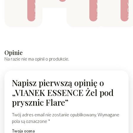
W
W
W
D
D
D
Ź
Ź
Ź
Opinie
Na razie nie ma opinii o produkcie.
Napisz pierwszą opinię o
„VIANEK ESSENCE Żel pod
prysznic Flare”
Twój adres email nie zostanie opublikowany.
Wymagane
pola są oznaczone
*
Twoja ocena