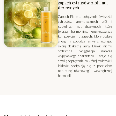
zapach cytrusów, ziół i nut
drzewnych
Zapach Flare to połączenie świeżości
cytrusów, aromatycznych ziół i
subtelnych nut drzewnych, które
tworzą harmonijną, energetyzującą
kompozycję. To zapach, który dodaje
energii i pobudza zmysły, otulając
skórę delikatną aurą. Dzięki niemu
codzienna pielęgnacja nabiera
wyjątkowego charakteru – staje się
chwilą odprężenia, w której świeżość i
lekkość spotykają się z poczuciem
naturalnej równowagi i wewnętrznej
harmonii.