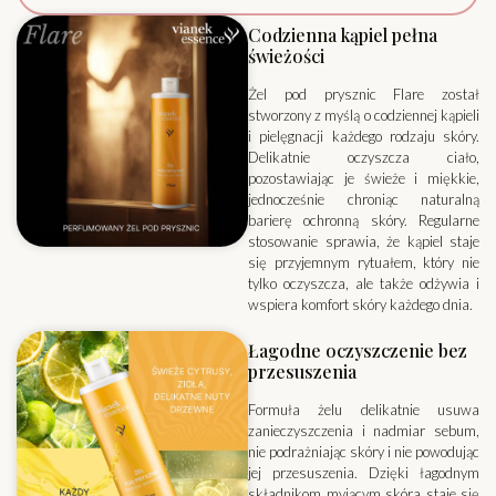
Codzienna kąpiel pełna
świeżości
Żel pod prysznic Flare został
stworzony z myślą o codziennej kąpieli
i pielęgnacji każdego rodzaju skóry.
Delikatnie oczyszcza ciało,
pozostawiając je świeże i miękkie,
jednocześnie chroniąc naturalną
barierę ochronną skóry. Regularne
stosowanie sprawia, że kąpiel staje
się przyjemnym rytuałem, który nie
tylko oczyszcza, ale także odżywia i
wspiera komfort skóry każdego dnia.
Łagodne oczyszczenie bez
przesuszenia
Formuła żelu delikatnie usuwa
zanieczyszczenia i nadmiar sebum,
nie podrażniając skóry i nie powodując
jej przesuszenia. Dzięki łagodnym
składnikom myjącym skóra staje się