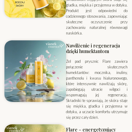
gładka, miękka i przyjemna w dotyku.
Produkt jest odpowiedni do
codziennego stosowania, zapewniając
skuteczne oczyszczenie przy
zachowaniu naturalnej równowagi
naskórka.
Nawilżenie i regeneracja
dzięki humektantom
Żel pod prysznic Flare zawiera
połączenie skutecznych
humektantów: mocznika, inuliny,
panthenolu i kwasu hialuronowego,
które intensywnie nawilżają skórę,
zapobiegają utracie wilgoci i
wspomagają jej regenerację.
Składniki te sprawiają, że skóra staje
się miękka, gładka i przyjemna w
dotyku, a uczucie komfortu utrzymuje
się przez cały dzień.
Flare – energetyzujący