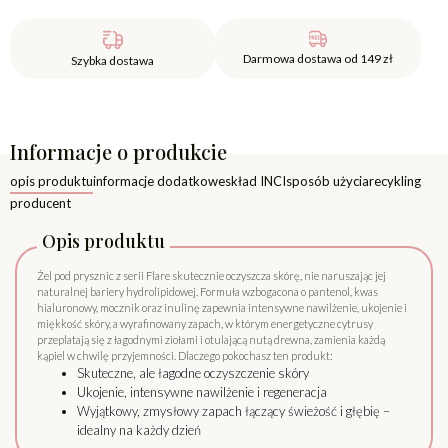
Darmowa dostawa od 149 zł
Szybka dostawa
Informacje o produkcie
opis produktu
informacje dodatkowe
skład INCI
sposób użycia
recykling
producent
Opis produktu
Żel pod prysznic z serii Flare skutecznie oczyszcza skórę, nie naruszając jej
naturalnej bariery hydrolipidowej. Formuła wzbogacona o pantenol, kwas
hialuronowy, mocznik oraz inulinę zapewnia intensywne nawilżenie, ukojenie i
miękkość skóry, a wyrafinowany zapach, w którym energetyczne cytrusy
przeplatają się z łagodnymi ziołami i otulającą nutą drewna, zamienia każdą
kąpiel w chwilę przyjemności. Dlaczego pokochasz ten produkt:
Skuteczne, ale łagodne oczyszczenie skóry
Ukojenie, intensywne nawilżenie i regeneracja
Wyjątkowy, zmysłowy zapach łączący świeżość i głębię –
idealny na każdy dzień