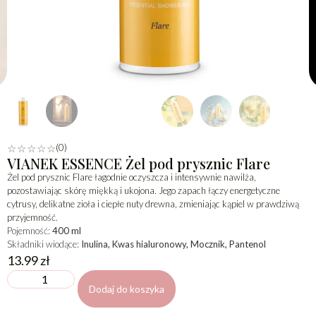
(0)
☆
☆
☆
☆
☆
VIANEK ESSENCE Żel pod prysznic Flare
Żel pod prysznic Flare łagodnie oczyszcza i intensywnie nawilża,
pozostawiając skórę miękką i ukojona. Jego zapach łączy energetyczne
cytrusy, delikatne zioła i ciepłe nuty drewna, zmieniając kąpiel w prawdziwą
przyjemność.
Pojemność:
400 ml
Składniki wiodące:
Inulina, Kwas hialuronowy, Mocznik, Pantenol
13.99
zł
Dodaj do koszyka