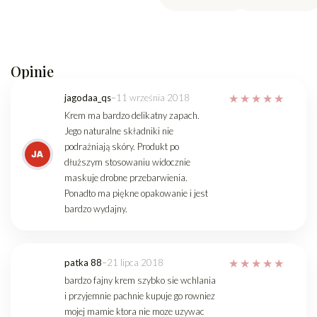
Opinie
jagodaa_qs
–
11 września 2018
Krem ma bardzo delikatny zapach.
Jego naturalne składniki nie
podrażniają skóry. Produkt po
dłuższym stosowaniu widocznie
maskuje drobne przebarwienia.
Ponadto ma piękne opakowanie i jest
bardzo wydajny.
patka 88
–
21 lipca 2018
bardzo fajny krem szybko sie wchlania
i przyjemnie pachnie kupuje go rowniez
mojej mamie ktora nie moze uzywac