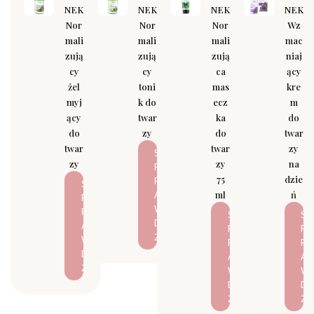
NEK
NEK
NEK
NEK
Nor
Nor
Nor
Wz
mali
mali
mali
mac
zują
zują
zują
niaj
cy
cy
ca
ący
żel
toni
mas
kre
myj
k do
ecz
m
ący
twar
ka
do
do
zy
do
twar
twar
twar
zy
S
zy
zy
na
P
75
dzie
R
S
ml
ń
A
P
W
R
S
S
D
A
P
P
Ź
W
R
R
D
A
A
Ź
W
W
D
D
Ź
Ź