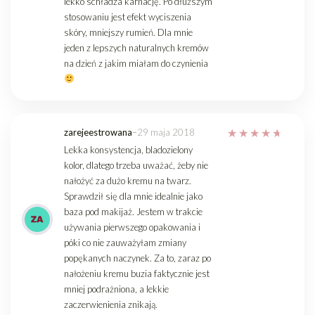
lekko schładza karnację. Po dłuższym
stosowaniu jest efekt wyciszenia
skóry, mniejszy rumień. Dla mnie
jeden z lepszych naturalnych kremów
na dzień z jakim miałam do czynienia
zarejeestrowana
–
29 maja 2018
Lekka konsystencja, bladozielony
kolor, dlatego trzeba uważać, żeby nie
nałożyć za dużo kremu na twarz.
Sprawdził się dla mnie idealnie jako
baza pod makijaż. Jestem w trakcie
używania pierwszego opakowania i
póki co nie zauważyłam zmiany
popękanych naczynek. Za to, zaraz po
nałożeniu kremu buzia faktycznie jest
mniej podrażniona, a lekkie
zaczerwienienia znikają.