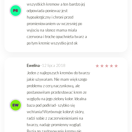
wszystkich kremow a ten bardzo jej
odpowiada poniewaz jest
hypoalergiczny i chroni przed
promieniowaniem uv wczesniej po
wyjsciu na slonce mama miala
czerwona i troche opuchnieta twarz a
po tym kremie wszystko jest ok
Ewelina
–
12 lipca 2018
Jeden z najlepszych kremów do twarzy
jakie używałam. Nie mam większego
problemu z cerą naczynkową, ale
postanowiłam przetestować krem ze
względu na jego zielony kolor. Idealna
baza pod podkład- szybko się
wchłania!Wyrównuje koloryt skóry,
radzi sobie z zaczerwienieniami na
twarzy, nadaje promienny wygląd.
Buzia po zastosowaniu kremu nie