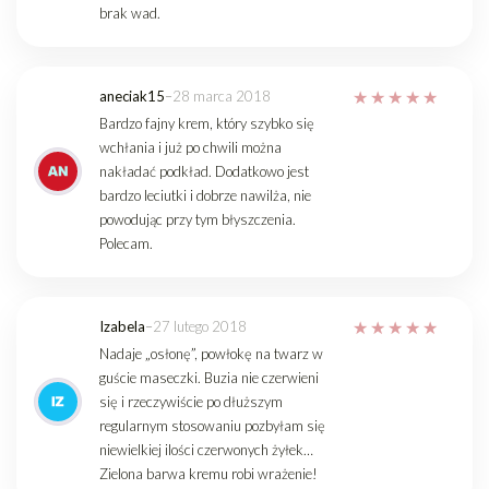
brak wad.
aneciak15
–
28 marca 2018
Bardzo fajny krem, który szybko się
wchłania i już po chwili można
nakładać podkład. Dodatkowo jest
bardzo leciutki i dobrze nawilża, nie
powodując przy tym błyszczenia.
Polecam.
Izabela
–
27 lutego 2018
Nadaje „osłonę”, powłokę na twarz w
guście maseczki. Buzia nie czerwieni
się i rzeczywiście po dłuższym
regularnym stosowaniu pozbyłam się
niewielkiej ilości czerwonych żyłek…
Zielona barwa kremu robi wrażenie!