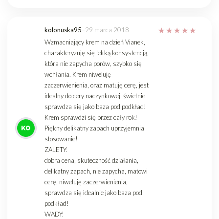
kolonuska95
–
29 marca 2018
Wzmacniający krem na dzień Vianek,
charakteryzuję się lekką konsystencją,
która nie zapycha porów, szybko się
wchłania. Krem niweluję
zaczerwienienia, oraz matuję cerę, jest
idealny do cery naczynkowej, świetnie
sprawdza się jako baza pod podkład!
Krem sprawdzi się przez cały rok!
Piękny delikatny zapach uprzyjemnia
stosowanie!
ZALETY:
dobra cena, skuteczność działania,
delikatny zapach, nie zapycha, matowi
cerę, niweluję zaczerwienienia,
sprawdza się idealnie jako baza pod
podkład!
WADY: