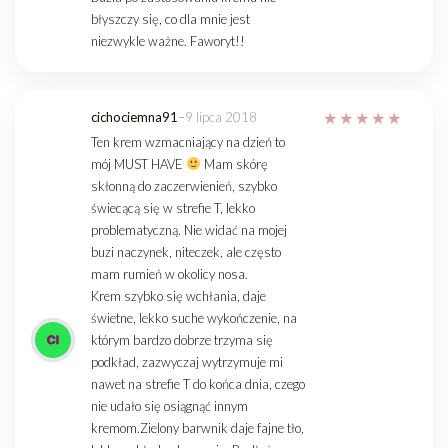
błyszczy się, co dla mnie jest
niezwykle ważne. Faworyt!!
cichociemna91
–
9 lipca 2018
Ten krem wzmacniający na dzień to
mój MUST HAVE
Mam skórę
skłonną do zaczerwienień, szybko
świecącą się w strefie T, lekko
problematyczną. Nie widać na mojej
buzi naczynek, niteczek, ale często
mam rumień w okolicy nosa.
Krem szybko się wchłania, daje
świetne, lekko suche wykończenie, na
którym bardzo dobrze trzyma się
podkład, zazwyczaj wytrzymuje mi
nawet na strefie T do końca dnia, czego
nie udało się osiągnąć innym
kremom.Zielony barwnik daje fajne tło,