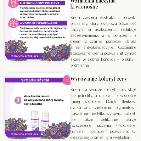
Wzmacnia naczynia
krwionośne
Krem zawiera ekstrakt z borówki
brusznicy, który zwiększa odporność
naczyń na uszkodzenia, redukuje
zaczerwienienia, a w połączeniu z
olejem z czarnej porzeczki działa
silnie antyoksydacyjnie. Codzienne
stosowanie kremu pozwala utrzymać
skórę w dobrej kondycji – piękną i
promienną.
Wyrównuje koloryt cery
Krem sprawia, że koloryt skóry staje
się jednolity, a naczynia krwionośne
mniej widoczne. Dzięki tlenkowi
cynku oraz zielonemu pigmentowi,
nasz krem nie tylko wyrówna koloryt,
ale także delikatnie ukryje
rozszerzone naczynia krwionośne,
rumień i “pajączki”, pozwalając Ci
cieszyć się promiennym wyglądem.