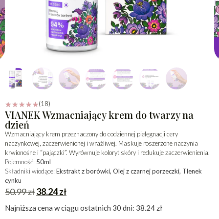
(18)
☆
☆
☆
☆
☆
VIANEK Wzmacniający krem do twarzy na
dzień
Wzmacniający krem przeznaczony do codziennej pielęgnacji cery
naczynkowej, zaczerwienionej i wrażliwej. Maskuje roszerzone naczynia
krwionośne i “pajączki”. Wyrównuje koloryt skóry i redukuje zaczerwienienia.
Pojemność:
50ml
Składniki wiodące:
Ekstrakt z borówki, Olej z czarnej porzeczki, Tlenek
cynku
50.99
zł
38.24
zł
Najniższa cena w ciągu ostatnich 30 dni:
38.24
zł