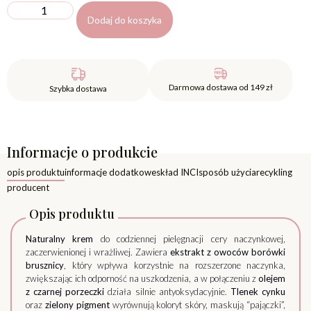
Dodaj do koszyka
Darmowa dostawa od 149 zł
Szybka dostawa
Informacje o produkcie
opis produktu
informacje dodatkowe
skład INCI
sposób użycia
recykling
producent
Opis produktu
Naturalny krem
do codziennej pielęgnacji cery naczynkowej,
zaczerwienionej i wrażliwej. Zawiera
ekstrakt z owoców borówki
brusznicy
, który wpływa korzystnie na rozszerzone naczynka,
zwiększając ich odporność na uszkodzenia, a w połączeniu z
olejem
z czarnej porzeczki
działa silnie antyoksydacyjnie.
Tlenek cynku
oraz
zielony pigment
wyrównują koloryt skóry, maskują “pajączki”,