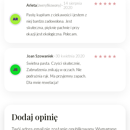
14 sierpnia
Arleta
(zweryfikowany)
–
2020
Pastę kupiłam z ciekawości i jestem z
niej bardzo zadowolona. Jest
skuteczna, pięknie pachnie i przy
okazji jest ekologiczna. Polecam.
Joan Szowaniek
–
30 kwietnia 2020
Świetna pasta. Czyści skutecznie,
Zabrudzenia znikają w oczach. Nie
podrażnia rąk. Ma przyjemny zapach.
Dla mnie rewelacja!
Dodaj opinię
Twój adres email nie zostanie opublikowany.
Wymagane