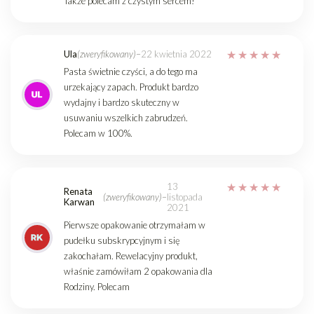
Także polecam z czystym sercem!
Ula
(zweryfikowany)
–
22 kwietnia 2022
Pasta świetnie czyści, a do tego ma
urzekający zapach. Produkt bardzo
wydajny i bardzo skuteczny w
usuwaniu wszelkich zabrudzeń.
Polecam w 100%.
13
Renata
(zweryfikowany)
–
listopada
Karwan
2021
Pierwsze opakowanie otrzymałam w
pudełku subskrypcyjnym i się
zakochałam. Rewelacyjny produkt,
właśnie zamówiłam 2 opakowania dla
Rodziny. Polecam