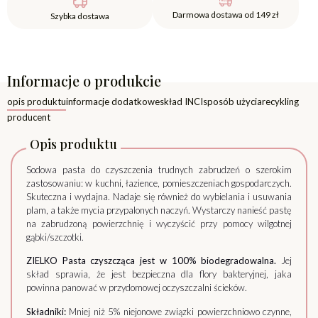
Darmowa dostawa od 149 zł
Szybka dostawa
Informacje o produkcie
opis produktu
informacje dodatkowe
skład INCI
sposób użycia
recykling
producent
Opis produktu
Sodowa pasta do czyszczenia trudnych zabrudzeń o szerokim
zastosowaniu: w kuchni, łazience, pomieszczeniach gospodarczych.
Skuteczna i wydajna. Nadaje się również do wybielania i usuwania
plam, a także mycia przypalonych naczyń. Wystarczy nanieść pastę
na zabrudzoną powierzchnię i wyczyścić przy pomocy wilgotnej
gąbki/szczotki.
ZIELKO Pasta czyszcząca jest w 100% biodegradowalna.
Jej
skład sprawia, że jest bezpieczna dla flory bakteryjnej, jaka
powinna panować w przydomowej oczyszczalni ścieków.
Składniki:
Mniej niż 5% niejonowe związki powierzchniowo czynne,