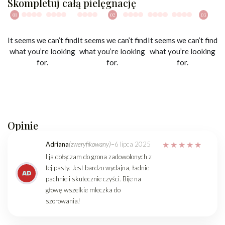
Skompletuj całą pielęgnację
It seems we can’t find
It seems we can’t find
It seems we can’t find
what you’re looking
what you’re looking
what you’re looking
for.
for.
for.
Opinie
Adriana
(zweryfikowany)
–
6 lipca 2025
I ja dołączam do grona zadowolonych z
tej pasty. Jest bardzo wydajna, ładnie
pachnie i skutecznie czyści. Bije na
głowę wszelkie mleczka do
szorowania!