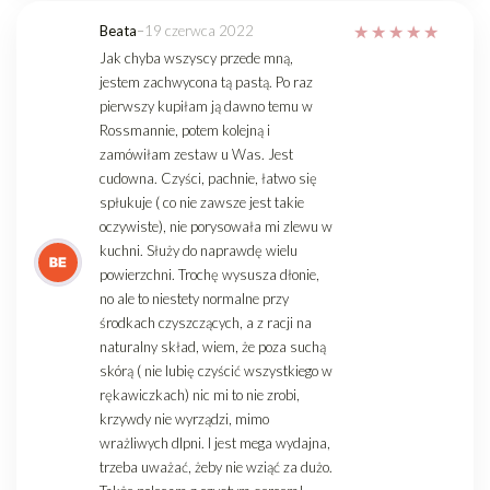
Beata
–
19 czerwca 2022
Jak chyba wszyscy przede mną,
jestem zachwycona tą pastą. Po raz
pierwszy kupiłam ją dawno temu w
Rossmannie, potem kolejną i
zamówiłam zestaw u Was. Jest
cudowna. Czyści, pachnie, łatwo się
spłukuje ( co nie zawsze jest takie
oczywiste), nie porysowała mi zlewu w
kuchni. Służy do naprawdę wielu
powierzchni. Trochę wysusza dłonie,
no ale to niestety normalne przy
środkach czyszczących, a z racji na
naturalny skład, wiem, że poza suchą
skórą ( nie lubię czyścić wszystkiego w
rękawiczkach) nic mi to nie zrobi,
krzywdy nie wyrządzi, mimo
wrażliwych dlpni. I jest mega wydajna,
trzeba uważać, żeby nie wziąć za dużo.