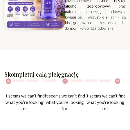
powierzchniowo czynne
(<5 %),
alkohol izopropylowy
oraz
naturalną kompozycję zapachową z
kwiatu bzu – wszystkie składniki są
biodegradowalne i bezpieczne dla
domowników oraz środowiska.
Skompletuj całą pielęgnację
It seems we can’t find
It seems we can’t find
It seems we can’t find
what you’re looking
what you’re looking
what you’re looking
for.
for.
for.