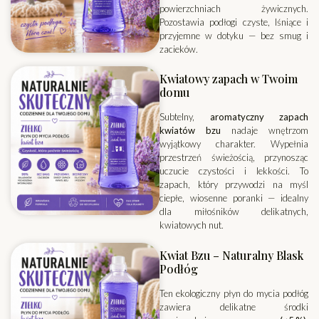
powierzchniach żywicznych.
Pozostawia podłogi czyste, lśniące i
przyjemne w dotyku — bez smug i
zacieków.
Kwiatowy zapach w Twoim
domu
Subtelny,
aromatyczny zapach
kwiatów bzu
nadaje wnętrzom
wyjątkowy charakter. Wypełnia
przestrzeń świeżością, przynosząc
uczucie czystości i lekkości. To
zapach, który przywodzi na myśl
ciepłe, wiosenne poranki — idealny
dla miłośników delikatnych,
kwiatowych nut.
Kwiat Bzu – Naturalny Blask
Podłóg
Ten ekologiczny płyn do mycia podłóg
zawiera delikatne środki