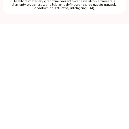
Niektóre materiały graficzne prezentowane na stronie zawierają
elementy wygenerowane lub zmodyfikowane przy użyciu narzędzi
opartych na sztucznej inteligencji (AI).