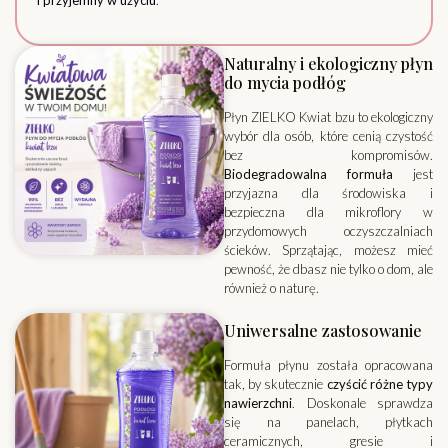
Naturalny i ekologiczny płyn
do mycia podłóg
Płyn ZIELKO Kwiat bzu to ekologiczny
wybór dla osób, które cenią czystość
bez kompromisów.
Biodegradowalna formuła
jest
przyjazna dla środowiska i
bezpieczna dla mikroflory w
przydomowych oczyszczalniach
ścieków. Sprzątając, możesz mieć
pewność, że dbasz nie tylko o dom, ale
również o naturę.
Uniwersalne zastosowanie
Formuła płynu została opracowana
tak, by skutecznie
czyścić różne typy
nawierzchni
. Doskonale sprawdza
się na panelach, płytkach
ceramicznych, gresie i