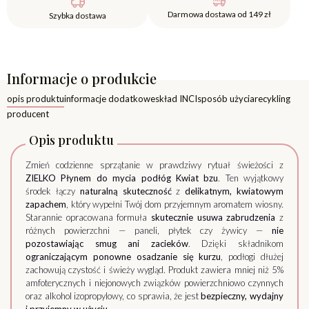
Darmowa dostawa od 149 zł
Szybka dostawa
Informacje o produkcie
opis produktu
informacje dodatkowe
skład INCI
sposób użycia
recykling
producent
Opis produktu
Zmień codzienne sprzątanie w prawdziwy rytuał świeżości z
ZIELKO Płynem do mycia podłóg Kwiat bzu
. Ten wyjątkowy
środek łączy
naturalną skuteczność
z
delikatnym, kwiatowym
zapachem
, który wypełni Twój dom przyjemnym aromatem wiosny.
Starannie opracowana formuła
skutecznie usuwa zabrudzenia
z
różnych powierzchni — paneli, płytek czy żywicy —
nie
pozostawiając smug ani zacieków
. Dzięki składnikom
ograniczającym ponowne osadzanie się kurzu
, podłogi dłużej
zachowują czystość i świeży wygląd. Produkt zawiera mniej niż 5%
amfoterycznych i niejonowych związków powierzchniowo czynnych
oraz alkohol izopropylowy, co sprawia, że jest
bezpieczny, wydajny
i przyjemny w użyciu
.