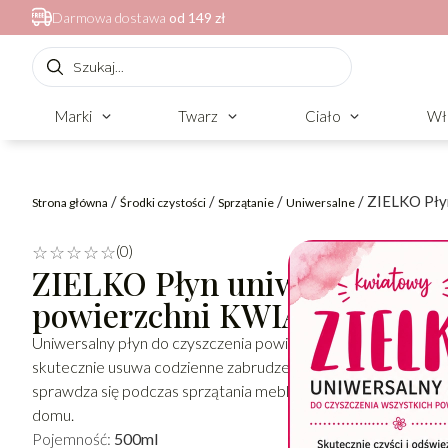
Darmowa dostawa
od 149 zł
Marki
Twarz
Ciało
Wł
/
/
/
/ ZIELKO Pły
Strona główna
Środki czystości
Sprzątanie
Uniwersalne
(0)
☆
☆
☆
☆
☆
ZIELKO Płyn uniwersalny do
powierzchni KWIATOWY
Uniwersalny płyn do czyszczenia powierzchni ZIELKO o prz
skutecznie usuwa codzienne zabrudzenia i pozostawia śwież
sprawdza się podczas sprzątania mebli, blatów oraz podłóg,
domu.
Pojemność:
500ml