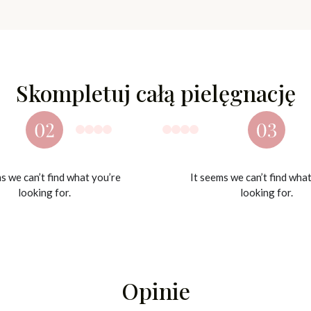
Skompletuj całą pielęgnację
s we can’t find what you’re
It seems we can’t find wha
looking for.
looking for.
Opinie