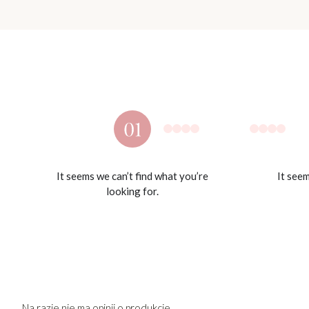
It seems we can’t find what you’re
It seem
looking for.
Na razie nie ma opinii o produkcie.