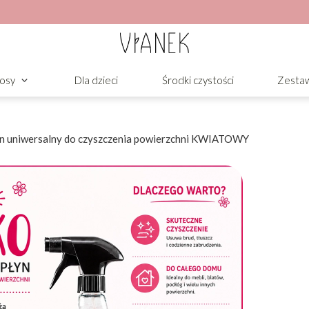
osy
Dla dzieci
Środki czystości
Zesta
n uniwersalny do czyszczenia powierzchni KWIATOWY
 czyszczenia
yjemnym, kwiatowym zapachu
ość w pomieszczeniach. Doskonale
 pomagając utrzymać czystość w całym