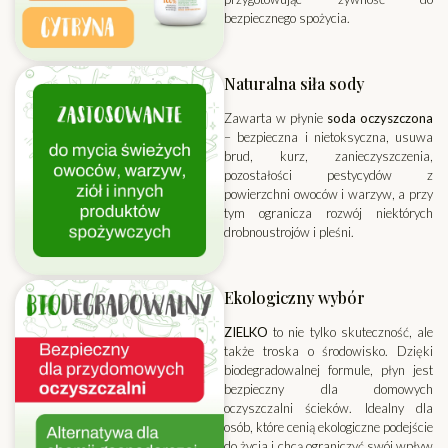
bezpiecznego spożycia.
Naturalna siła sody
Zawarta w płynie
soda oczyszczona
– bezpieczna i nietoksyczna, usuwa
brud, kurz, zanieczyszczenia,
pozostałości pestycydów z
powierzchni owoców i warzyw, a przy
tym ogranicza rozwój niektórych
drobnoustrojów i pleśni.
Ekologiczny wybór
ZIELKO
to nie tylko skuteczność, ale
także troska o środowisko. Dzięki
biodegradowalnej formule, płyn jest
bezpieczny dla domowych
oczyszczalni ścieków. Idealny dla
osób, które cenią ekologiczne podejście
do życia i chcą ograniczyć swój wpływ