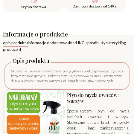
Darmowa dostawa od 149 zł
Szybka dostawa
Informacje o produkcie
opis produktu
informacje dodatkowe
skład INCI
sposób użycia
recykling
producent
Opis produktu
Skutecznie usuwa zanieczyszczenia, pestycydy oraz wosk, zapewniając czystość i
bezpieczeństwo spożycia. Delikatna formuła, nie wpływa na smak. Przeznaczony
do mycia świeżych owoców, warzyw, ziół i innych produktów spożywczych
Płyn do mycia owoców i
warzyw
Specjalistyczny płyn do mycia
świeżych owoców i warzyw.
Skutecznie usuwa brud, pestycydy,
wosk i inne zanieczyszczenia,
przygotowując żywność do